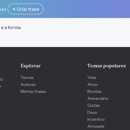
ses
✦ Criar frase
e a forma.
Explorar
Temas populares
Temas
Vida
eu
Autores
Amor
.
Minhas frases
Bonitas
Aniversário
Curtas
Deus
Incentivo
Amizade