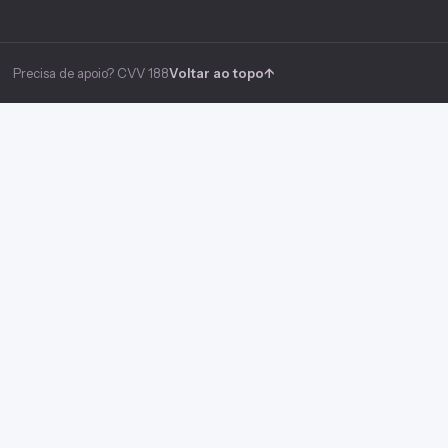
Precisa de apoio? CVV 188
Voltar ao topo
↑