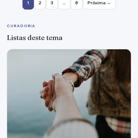
Paginação de posts
1
2
3
…
8
Próxima →
CURADORIA
Listas deste tema