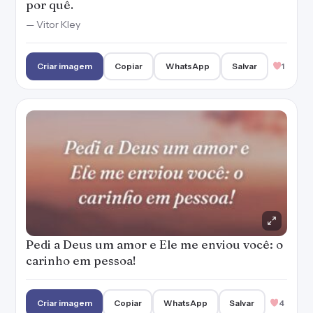
por quê.
— Vitor Kley
Criar imagem
Copiar
WhatsApp
Salvar
1
Pedi a Deus um amor e Ele me enviou você: o
carinho em pessoa!
Criar imagem
Copiar
WhatsApp
Salvar
4