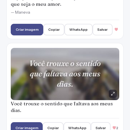
que seja o meu amor.
— Maneva
Criar imagem
Copiar
WhatsApp
Salvar
Você trouxe o sentido que faltava aos meus
dias.
Criar imagem
Copiar
WhatsApp
Salvar
2