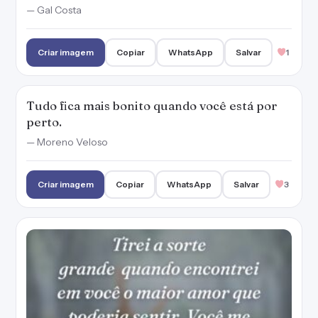
— Gal Costa
Criar imagem
Copiar
WhatsApp
Salvar
1
Tudo fica mais bonito quando você está por
perto.
— Moreno Veloso
Criar imagem
Copiar
WhatsApp
Salvar
3