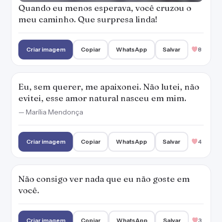
Quando eu menos esperava, você cruzou o
meu caminho. Que surpresa linda!
Criar imagem
Copiar
WhatsApp
Salvar
8
Eu, sem querer, me apaixonei. Não lutei, não
evitei, esse amor natural nasceu em mim.
— Marília Mendonça
Criar imagem
Copiar
WhatsApp
Salvar
4
Não consigo ver nada que eu não goste em
você.
Criar imagem
Copiar
WhatsApp
Salvar
3