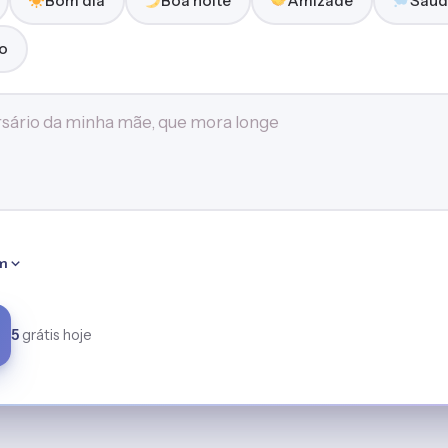
Bom dia
Boa noite
Amizade
Saud
o
m
5
grátis hoje