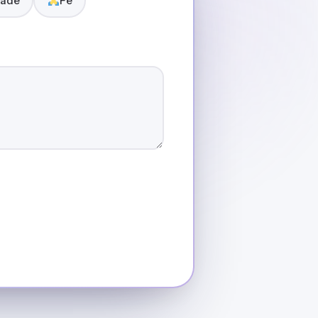
ade
Fé