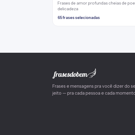
Frases de amor profundas cheias de poe
delicadeza
65 frases selecionadas
Frases e mensagens pra você dizer do s
jeito — pra cada pessoa e cada momento