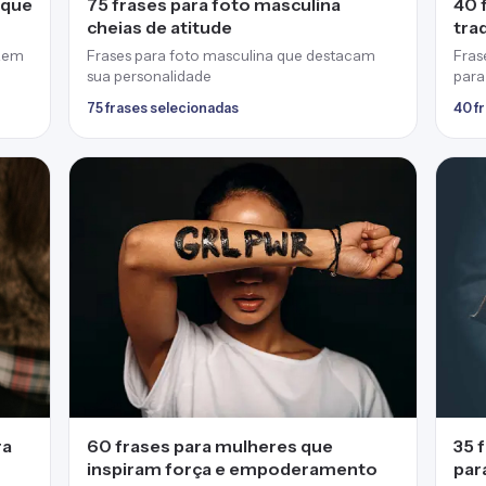
 que
75 frases para foto masculina
40 
cheias de atitude
tra
uzem
Frases para foto masculina que destacam
Fras
sua personalidade
para
75 frases selecionadas
40 f
ra
60 frases para mulheres que
35 
inspiram força e empoderamento
par