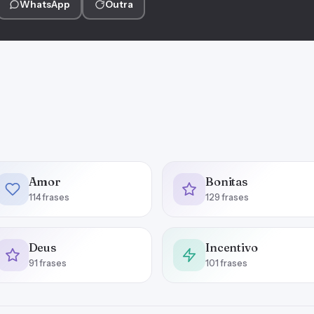
WhatsApp
Outra
Amor
Bonitas
114 frases
129 frases
Deus
Incentivo
91 frases
101 frases