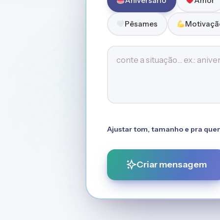
Aniversário
Amor
Pêsames
Motivaçã
Descreva a situação
Ajustar tom, tamanho e pra que
Criar mensagem