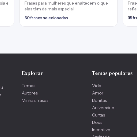
sia e
Frases para mulheres que enaltecem o que
Fras
elas têm de mais especial
refl
60 frases selecionadas
35 f
Explorar
Temas populares
Temas
Vida
eu
Autores
Amor
.
Minhas frases
Bonitas
Aniversário
Curtas
Deus
Incentivo
Amizade