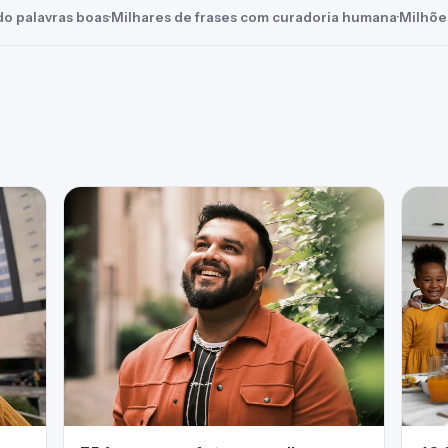
o palavras boas
·
Milhares de frases com curadoria humana
·
Milhõe