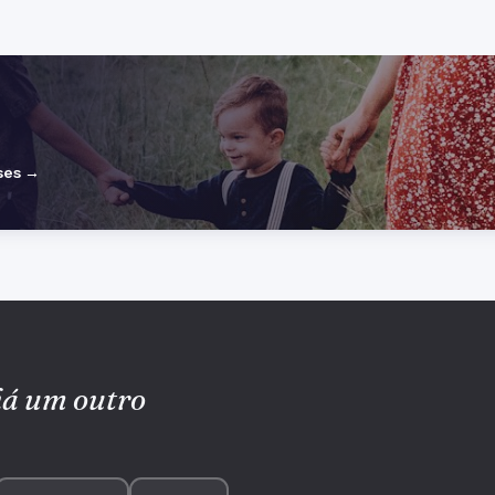
ses →
há um outro