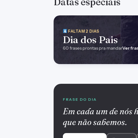
Datas especiais
FALTAM 2 DIAS
Dia dos Pais
60 frases prontas pra mandar
Ver fra
FRASE DO DIA
Em cada um de nós 
que não sabemos.