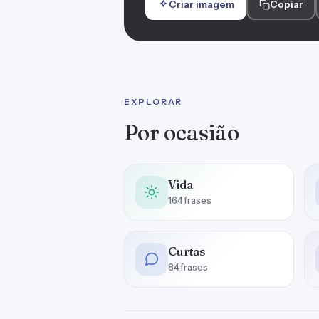
Criar imagem
Copiar
EXPLORAR
Por ocasião
Vida
164 frases
Curtas
84 frases