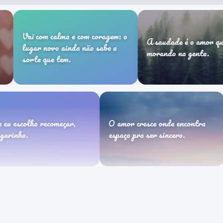
om calma e com coragem: o
A saudade é o amor que fica
 novo ainda não sabe a
morando na gente.
 que tem.
Hoje eu escolho recomeçar,
O amor cresce onde enc
devagarinho.
espaço pra ser sincero.