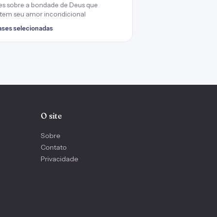
es sobre a bondade de Deus que
etem seu amor incondicional
rases selecionadas
O site
Sobre
Contato
Privacidade