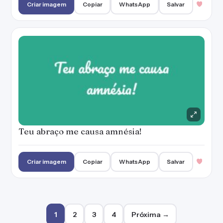
Criar imagem
Copiar
WhatsApp
Salvar
Teu abraço me causa amnésia!
Criar imagem
Copiar
WhatsApp
Salvar
Paginação de posts
1
2
3
4
Próxima →