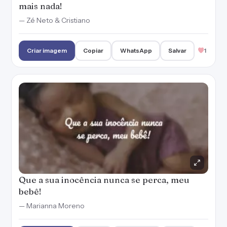
mais nada!
— Zé Neto & Cristiano
Criar imagem
Copiar
WhatsApp
Salvar
1
Que a sua inocência nunca se perca, meu
bebê!
— Marianna Moreno