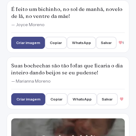
É feito um bichinho, no sol de manhã, novelo
de lã, no ventre da mãe!
— Joyce Moreno
Criar imagem
Copiar
WhatsApp
Salvar
1
Suas bochechas são tão fofas que ficaria o dia
inteiro dando beijos se eu pudesse!
— Marianna Moreno
Criar imagem
Copiar
WhatsApp
Salvar