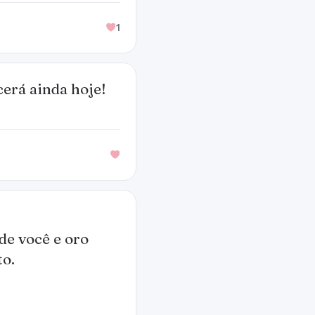
1
cerá ainda hoje!
de você e oro
to.