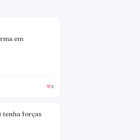
forma em
2
ê tenha forças