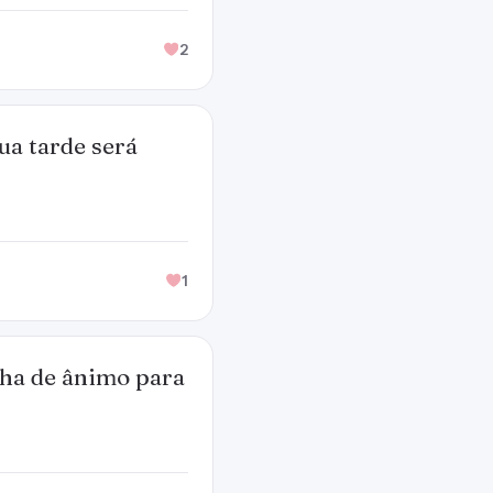
2
ua tarde será
1
cha de ânimo para