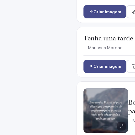
Criar imagem
Tenha uma tarde a
— Marianna Moreno
Criar imagem
Bo
pa
— M