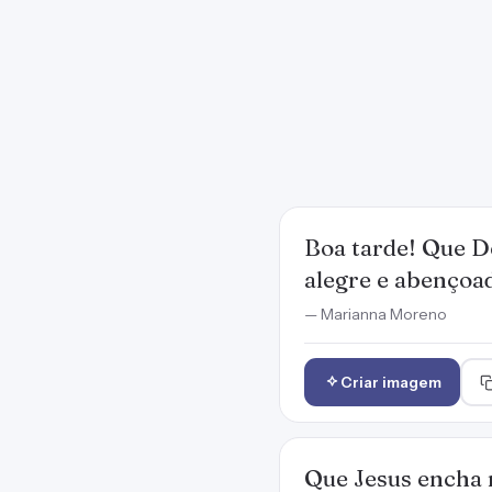
Boa tarde! Que De
alegre e abençoa
— Marianna Moreno
Criar imagem
Que Jesus encha n