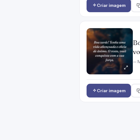
Criar imagem
Bo
vo
— M
Criar imagem