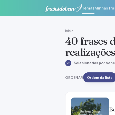
Temas
Minhas fra
Início
40 frases 
realizações
Selecionadas por Vane
VF
ORDENAR
Ordem da lista
Bo