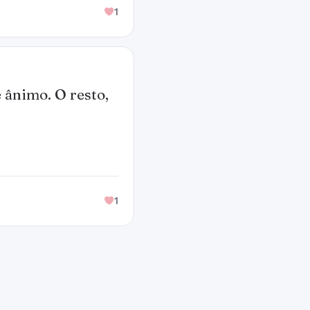
1
 ânimo. O resto,
1