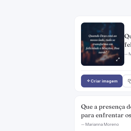
Qu
fe
— M
Criar imagem
Que a presença do
para enfrentar o
— Marianna Moreno