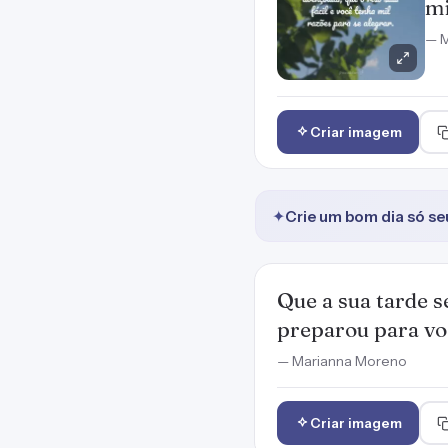
mi
— M
Criar imagem
✦
Crie um bom dia só se
Que a sua tarde s
preparou para vo
— Marianna Moreno
Criar imagem