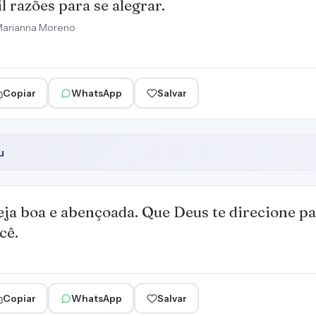
l razões para se alegrar.
arianna Moreno
Copiar
WhatsApp
Salvar
u
eja boa e abençoada. Que Deus te direcione pa
cê.
Copiar
WhatsApp
Salvar