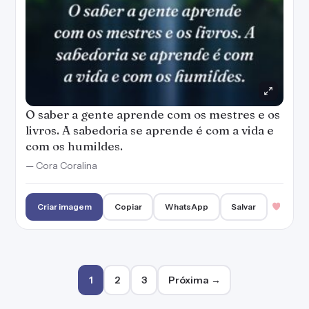
O saber a gente aprende com os mestres e os
livros. A sabedoria se aprende é com a vida e
com os humildes.
— Cora Coralina
Criar imagem
Copiar
WhatsApp
Salvar
Paginação de posts
1
2
3
Próxima →