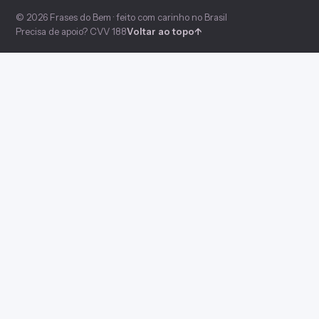
© 2026 Frases do Bem · feito com carinho no Brasil
Precisa de apoio? CVV 188
Voltar ao topo
↑