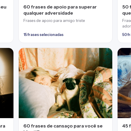
seu
60 frases de apoio para superar
50 
qualquer adversidade
que
Frases de apoio para amigo triste
Fras
ador
15 frases selecionadas
50 f
ara
60 frases de cansaço para você se
45 