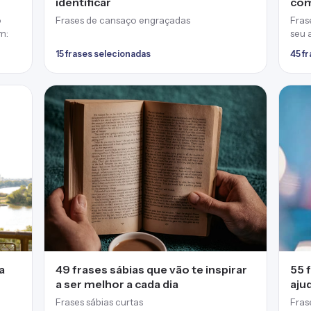
identificar
com
o
Frases de cansaço engraçadas
Fras
m:
seu 
15 frases selecionadas
45 f
a
49 frases sábias que vão te inspirar
55 
a ser melhor a cada dia
aju
Frases sábias curtas
Fras