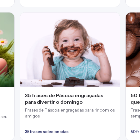
35 frases de Páscoa engraçadas
50 
para divertir o domingo
que
Frases de Páscoa engraçadas para rir com os
Fras
amigos
semp
 seu
35 frases selecionadas
50 f