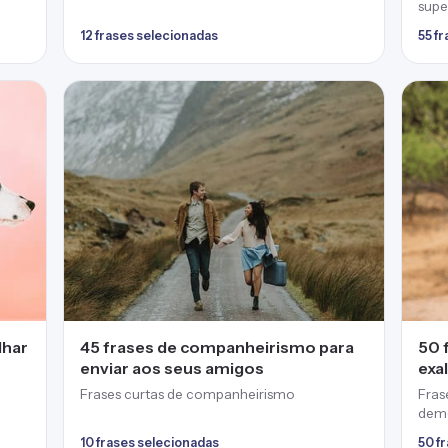
supe
12 frases selecionadas
55 f
lhar
45 frases de companheirismo para
50 
enviar aos seus amigos
exa
Frases curtas de companheirismo
Fras
demo
abso
10 frases selecionadas
50 f