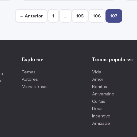
← Anterior
1
…
105
106
107
Explorar
Temas populares
Temas
Vida
eu
Autores
Amor
.
Minhas frases
Bonitas
Aniversário
Curtas
Deus
Incentivo
Amizade