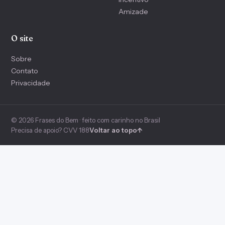
Amizade
O site
Sobre
Contato
Privacidade
© 2026 Frases do Bem · feito com carinho no Brasil
Precisa de apoio? CVV 188
Voltar ao topo
↑