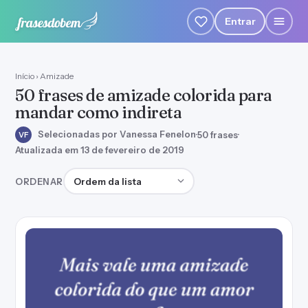
Entrar
Início
›
Amizade
50 frases de amizade colorida para
mandar como indireta
Selecionadas por Vanessa Fenelon
·
50 frases
·
VF
Atualizada em 13 de fevereiro de 2019
Ordenar frases
ORDENAR