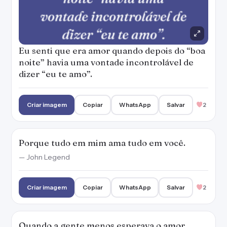
Eu senti que era amor quando depois do “boa
noite” havia uma vontade incontrolável de
dizer “eu te amo”.
Criar imagem
Copiar
WhatsApp
Salvar
2
Porque tudo em mim ama tudo em você.
— John Legend
Criar imagem
Copiar
WhatsApp
Salvar
2
Quando a gente menos esperava o amor