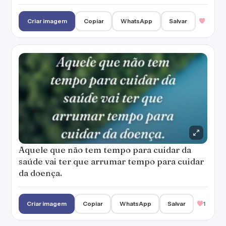
Aquele que não tem tempo para cuidar da
saúde vai ter que arrumar tempo para cuidar
da doença.
Criar imagem
Copiar
WhatsApp
Salvar
1
Fique um pouco com você, pare, sinta, pense,
tente se conhecer, porque é aí que vai
florescer desenvolver e prosperar um ser
humano.
Criar imagem
Copiar
WhatsApp
Salvar
Não foque apenas em ouvir as coisas externas
do mundo, escute o seu corpo, preste
atenção no que ele está te pedindo.