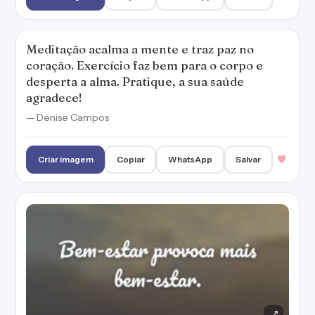
Bem-estar provoca mais bem-estar.
Criar imagem
Copiar
WhatsApp
Salvar
Sorrir constantemente, mesmo nos
momentos difíceis, ameniza o medo, nos
deixa mais forte e faz bem para saúde.
— Denise Campos