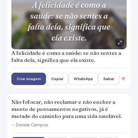
Não fofocar, não reclamar e não encher a
mente de pensamentos negativos, já é
metade do caminho para uma vida saudável.
— Denise Campos
Criar imagem
Copiar
WhatsApp
Salvar
O Ministério da Saúde adverte: se desgastar
com coisas pequenas e perder a sua paz com
pessoas mesquinhas, é perda de saúde.
— Denise Campos
Criar imagem
Copiar
WhatsApp
Salvar