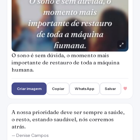
A nossa prioridade deve ser sempre a saúde,
o resto, estando saudável, nós corremos
atrás.
— Denise Campos
Criar imagem
Copiar
WhatsApp
Salvar
Corpo frágil não sustenta espírito forte.
Criar imagem
Copiar
WhatsApp
Salvar