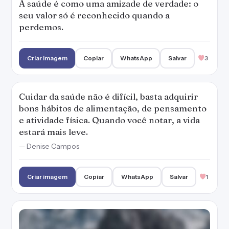
Criar imagem
Copiar
WhatsApp
Salvar
1
Cuidado com a alimentação mental, nós
somos o que pensamos.
Criar imagem
Copiar
WhatsApp
Salvar