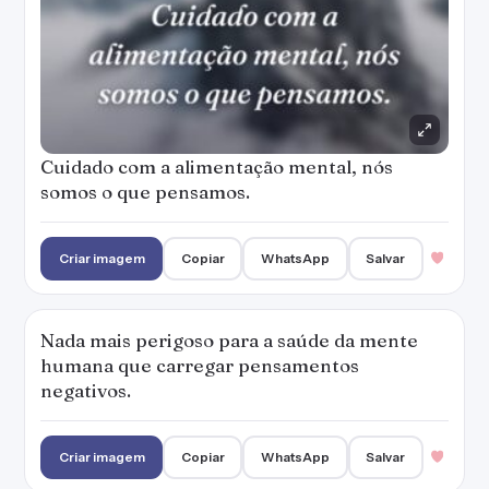
Nada mais perigoso para a saúde da mente
humana que carregar pensamentos
negativos.
Criar imagem
Copiar
WhatsApp
Salvar
Música, diversão e arte também é saúde.
— Denise Campos
Criar imagem
Copiar
WhatsApp
Salvar