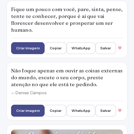
— Denise Campos
Criar imagem
Copiar
WhatsApp
Salvar
O sono é sem dúvida, o momento mais
importante de restauro de toda a máquina
humana.
Criar imagem
Copiar
WhatsApp
Salvar