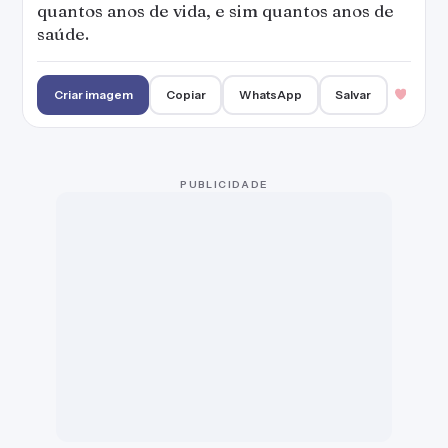
Muitas vezes foca-se no trabalho ou em outras
ocupações e esquece-se da saúde, sendo que ela deve
ser a prioridade não apenas a do corpo, mas também a
saúde mental
. Afinal das contas, para seguir a vida com
intensidade, é necessário estar saudável. Pensando
nisso, confira uma seleção de frases sobre saúde
cheias de motivação para focar no realmente importa.