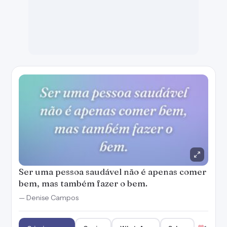
Ser uma pessoa saudável não é apenas comer
bem, mas também fazer o bem.
— Denise Campos
Criar imagem
Copiar
WhatsApp
Salvar
1
O homem joga sua saúde fora para conseguir
dinheiro, depois, usa o dinheiro para
reconquistá-la.
— Confúcio
Criar imagem
Copiar
WhatsApp
Salvar
4
O homem quando está saudável, não quer