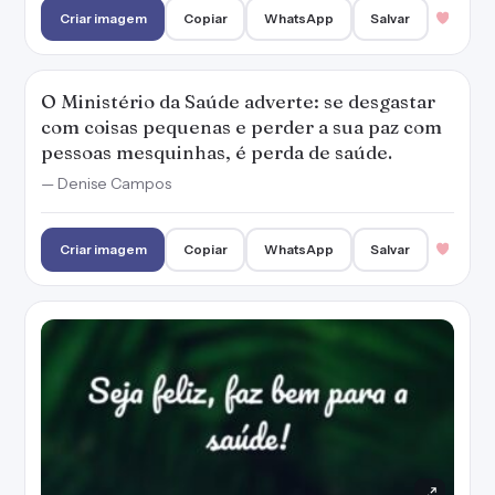
Seja feliz, faz bem para a saúde!
Criar imagem
Copiar
WhatsApp
Salvar
Tu não compras nem a alegria, nem a saúde,
nem o amor verdadeiro.
— Antoine de Saint-Exupéry
Criar imagem
Copiar
WhatsApp
Salvar