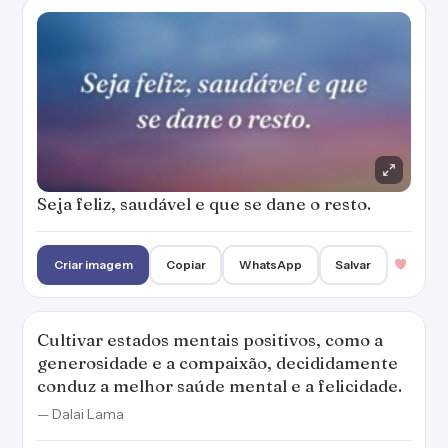
Cultivar estados mentais positivos, como a
generosidade e a compaixão, decididamente
conduz a melhor saúde mental e a felicidade.
— Dalai Lama
Criar imagem
Copiar
WhatsApp
Salvar
Se preocupar em evoluir como pessoa, não
fofocar e buscar se ajudar e a servir o
próximo, também faz parte da saúde.
— Denise Campos
Criar imagem
Copiar
WhatsApp
Salvar