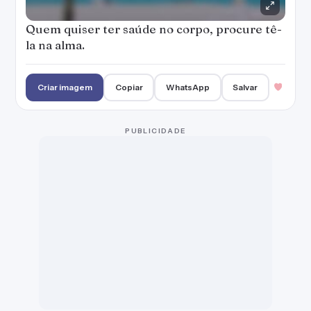
Se não for para viver uma vida feliz e
saudável, a gente nem vive!
— Denise Campos
Criar imagem
Copiar
WhatsApp
Salvar
4
A vida trabalha para a nossa harmonia.
Ninguém pode ter saúde física e mental sem
limpar o coração, largar o passado e perdoar a