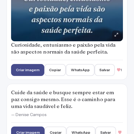
Cuide da saúde e busque sempre estar em
paz consigo mesmo. Esse é o caminho para
uma vida saudável e feliz.
— Denise Campos
Criar imagem
Copiar
WhatsApp
Salvar
Meditação acalma a mente e traz paz no
coração. Exercício faz bem para o corpo e
desperta a alma. Pratique, a sua saúde
agradece!
— Denise Campos
Criar imagem
Copiar
WhatsApp
Salvar