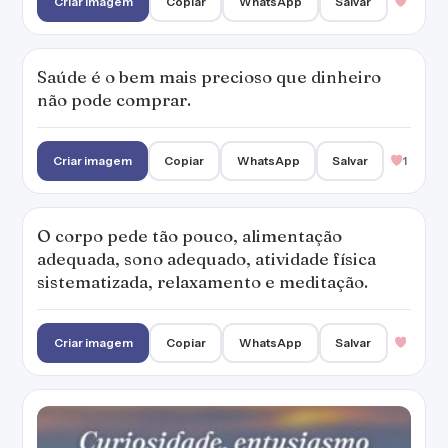
Criar imagem
Copiar
WhatsApp
Salvar
Curiosidade, entusiasmo e paixão pela vida
são aspectos normais da saúde perfeita.
Criar imagem
Copiar
WhatsApp
Salvar
1