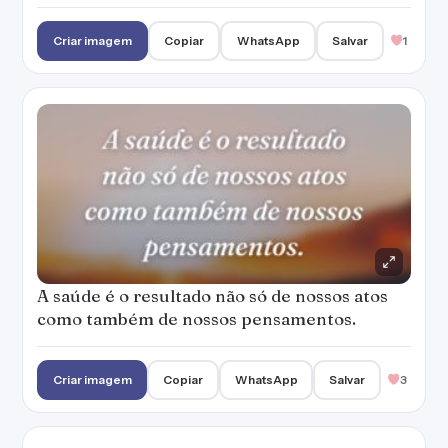
como também de nossos pensamentos.
Criar imagem
Copiar
WhatsApp
Salvar
3
A saúde é como uma amizade de verdade: o
seu valor só é reconhecido quando a
perdemos.
Criar imagem
Copiar
WhatsApp
Salvar
3
Cuidar da saúde não é difícil, basta adquirir
bons hábitos de alimentação, de pensamento
e atividade física. Quando você notar, a vida
estará mais leve.
— Denise Campos