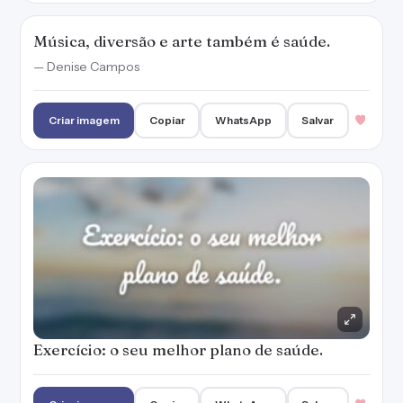
Exercício: o seu melhor plano de saúde.
Criar imagem
Copiar
WhatsApp
Salvar
Saúde é o bem mais precioso que dinheiro
não pode comprar.
Criar imagem
Copiar
WhatsApp
Salvar
1
O corpo pede tão pouco, alimentação
adequada, sono adequado, atividade física
sistematizada, relaxamento e meditação.