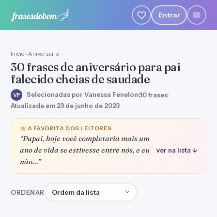
Entrar
Início
›
Aniversário
30 frases de aniversário para pai
falecido cheias de saudade
Selecionadas por Vanessa Fenelon
·
30 frases
·
VF
Atualizada em 23 de junho de 2023
A FAVORITA DOS LEITORES
“Papai, hoje você completaria mais um
ano de vida se estivesse entre nós, e eu
ver na lista ↓
não…”
Ordenar frases
ORDENAR