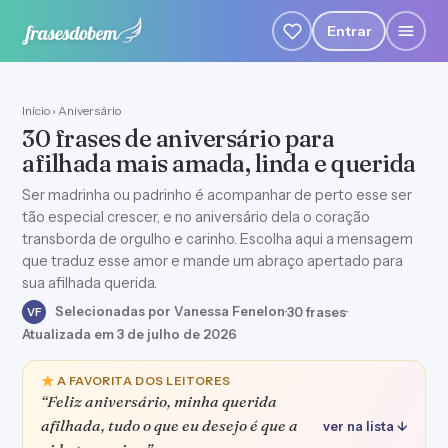
Entrar
Início
›
Aniversário
30 frases de aniversário para
afilhada mais amada, linda e querida
Ser madrinha ou padrinho é acompanhar de perto esse ser
tão especial crescer, e no aniversário dela o coração
transborda de orgulho e carinho. Escolha aqui a mensagem
que traduz esse amor e mande um abraço apertado para
sua afilhada querida.
Selecionadas por Vanessa Fenelon
·
30 frases
·
VF
Atualizada em 3 de julho de 2026
A FAVORITA DOS LEITORES
“Feliz aniversário, minha querida
afilhada, tudo o que eu desejo é que a
ver na lista ↓