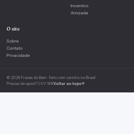
Incentivo
Amizade
O site
Sobre
Contato
Privacidade
© 2026 Frases do Bem · feito com carinho no Brasil
Precisa de apoio? CVV 188
Voltar ao topo
↑