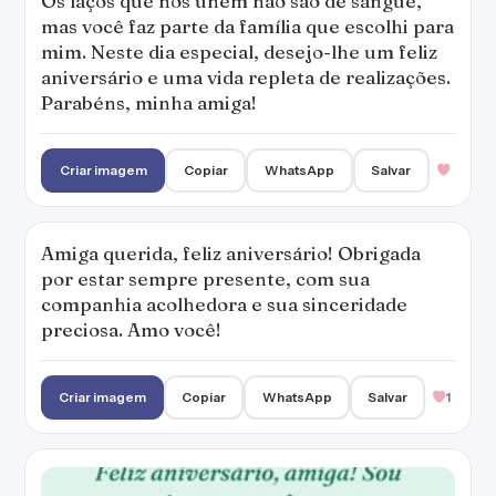
Os laços que nos unem não são de sangue,
mas você faz parte da família que escolhi para
mim. Neste dia especial, desejo-lhe um feliz
aniversário e uma vida repleta de realizações.
Parabéns, minha amiga!
Criar imagem
Copiar
WhatsApp
Salvar
Amiga querida, feliz aniversário! Obrigada
por estar sempre presente, com sua
companhia acolhedora e sua sinceridade
preciosa. Amo você!
Criar imagem
Copiar
WhatsApp
Salvar
1