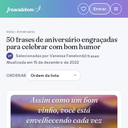
Entrar
Início
›
Aniversário
50 frases de aniversário engraçadas
para celebrar com bom humor
Selecionadas por Vanessa Fenelon
·
50 frases
·
VF
Atualizada em 15 de dezembro de 2022
Ordenar frases
ORDENAR