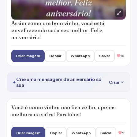
Assim como um bom vinho, você está
envelhecendo cada vez melhor. Feliz
aniversário!
Criar imagem
Copiar
WhatsApp
Salvar
10
Crie uma mensagem de aniversário só
✦
Criar
sua
Você é como vinho: não fica velho, apenas
melhora na safra! Parabéns!
Criar imagem
Copiar
WhatsApp
Salvar
9