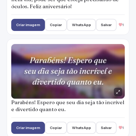
óculos. Feliz aniversário!
Criar imagem
Copiar
WhatsApp
Salvar
1
Parabéns! Espero que seu dia seja tão incrível
e divertido quanto eu.
Criar imagem
Copiar
WhatsApp
Salvar
1