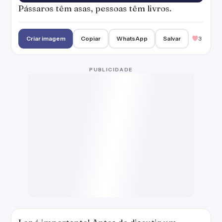
Ler é importante! Antes de discutir um
assunto, leia muito sobre ele e construa
argumentos baseados em estudos.
— Marianna Moreno
Criar imagem
Copiar
WhatsApp
Salvar
2
A leitura é uma diversão que pode ser
praticada em qualquer lugar e a qualquer
hora.
— Marianna Moreno