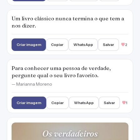
Criar imagem
Copiar
WhatsApp
Salvar
1
Os verdadeiros analfabetos são os que
aprenderam a ler e não leem.
— Mario Quintana
Criar imagem
Copiar
WhatsApp
Salvar
3