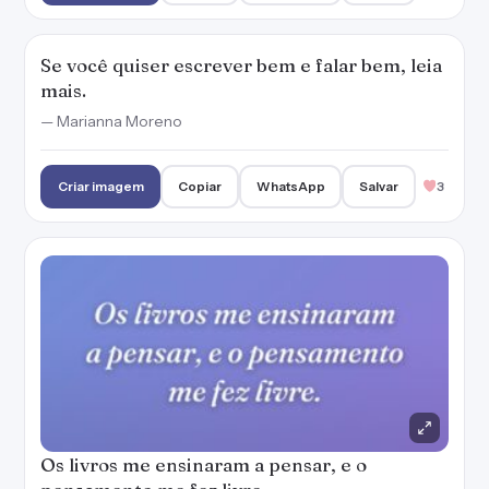
Os livros me ensinaram a pensar, e o
pensamento me fez livre.
— Ricardo León
Criar imagem
Copiar
WhatsApp
Salvar
3
Faça da leitura um hábito e o tédio nunca fará
parte da sua vida.
— Marianna Moreno
Criar imagem
Copiar
WhatsApp
Salvar
3