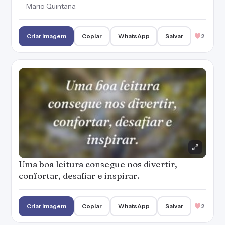
Uma boa leitura consegue nos divertir,
confortar, desafiar e inspirar.
Criar imagem
Copiar
WhatsApp
Salvar
2
Ler e compreender são ações diferentes. Leia
um texto ou um livro até que ele faça sentido,
não desista de entendê-los.
— Marianna Moreno
Criar imagem
Copiar
WhatsApp
Salvar
2
Incentivar a leitura é a forma mais eficaz de
disseminar cultura e valores, incitar a
imaginação e despertar a criatividade.