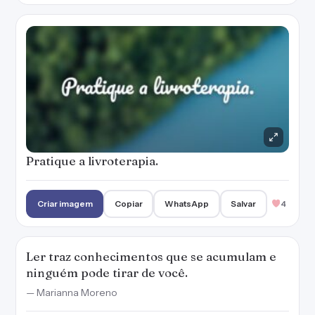
Ler traz conhecimentos que se acumulam e
ninguém pode tirar de você.
— Marianna Moreno
Criar imagem
Copiar
WhatsApp
Salvar
4
Todo mundo é um leitor em potencial, alguns
apenas não encontraram o seu livro
preferido ainda.
Criar imagem
Copiar
WhatsApp
Salvar
2