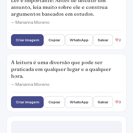
Criar imagem
Copiar
WhatsApp
Salvar
3
Ler um bom livro é o melhor remédio para os
males da vida.
Criar imagem
Copiar
WhatsApp
Salvar
4