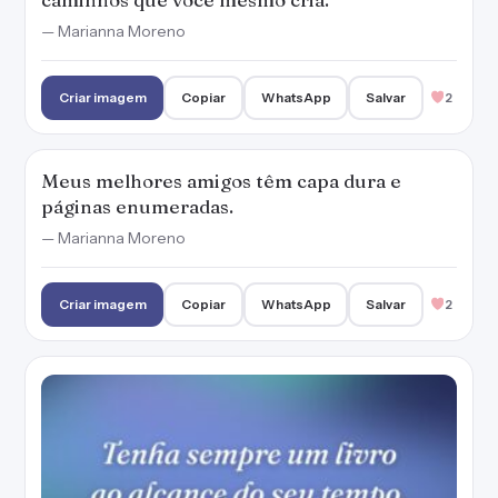
Tenha sempre um livro ao alcance do seu
tempo.
— Cora Coralina
Criar imagem
Copiar
WhatsApp
Salvar
2
Sou à moda antiga, gosto do peso, do cheiro e
da textura do livro.