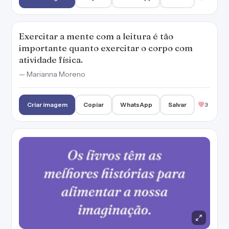
Os livros têm as melhores histórias para
alimentar a nossa imaginação.
Criar imagem
Copiar
WhatsApp
Salvar
4
O leitor que mais admiro é aquele que não
chegou até a presente linha. Neste momento
já interrompeu a leitura e está continuando a
viagem por conta própria.
— Mario Quintana