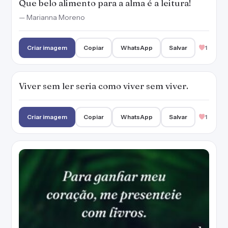
Para ganhar meu coração, me presenteie
com livros.
— Marianna Moreno
Criar imagem
Copiar
WhatsApp
Salvar
1
A interpretação faz parte da leitura. É por
isso que o exercício de ler é tão importante.
— Marianna Moreno