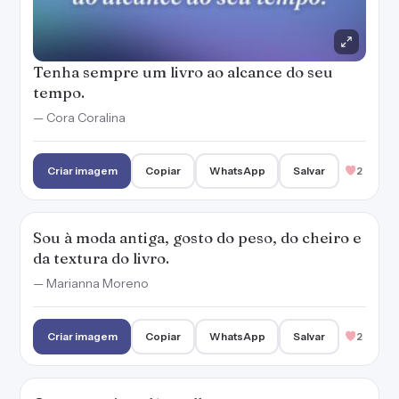
— Marianna Moreno
Criar imagem
Copiar
WhatsApp
Salvar
2
Quanto mais se lê, melhor se escreve e
melhor se comunica.
Criar imagem
Copiar
WhatsApp
Salvar
2
A democratização da leitura é uma
necessidade em nossa sociedade.
— Marianna Moreno
Criar imagem
Copiar
WhatsApp
Salvar
2