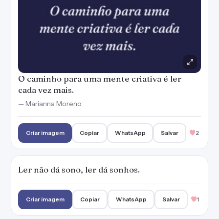
Ler não dá sono, ler dá sonhos.
Criar imagem
Copiar
WhatsApp
Salvar
1
O instrumento mais poderoso contra a
arrogância e a intolerância é a leitura.
— Marianna Moreno
Criar imagem
Copiar
WhatsApp
Salvar
2