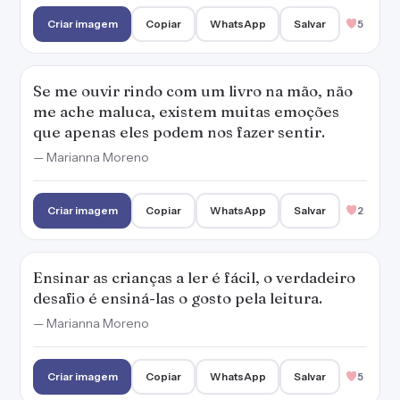
Ensinar as crianças a ler é fácil, o verdadeiro
desafio é ensiná-las o gosto pela leitura.
— Marianna Moreno
Criar imagem
Copiar
WhatsApp
Salvar
5
Pratique a livroterapia.
Criar imagem
Copiar
WhatsApp
Salvar
4