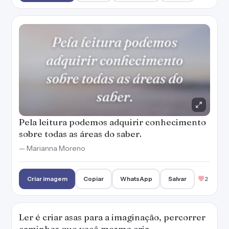
Criar imagem
Copiar
WhatsApp
Salvar
2
Ler é criar asas para a imaginação, percorrer
caminhos que você mesmo cria.
— Marianna Moreno
Criar imagem
Copiar
WhatsApp
Salvar
2
Meus melhores amigos têm capa dura e
páginas enumeradas.
— Marianna Moreno
Criar imagem
Copiar
WhatsApp
Salvar
2