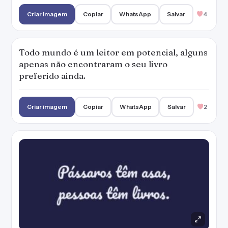
Pássaros têm asas, pessoas têm livros.
Criar imagem
Copiar
WhatsApp
Salvar
3
PUBLICIDADE