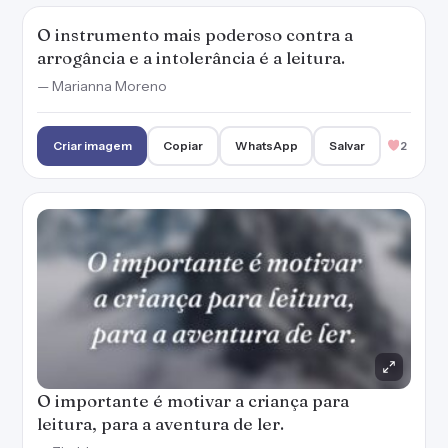
O importante é motivar a criança para
leitura, para a aventura de ler.
— Ziraldo
Criar imagem
Copiar
WhatsApp
Salvar
2
Livros são muito perigosos, eles fazem
pensar.
Criar imagem
Copiar
WhatsApp
Salvar
1