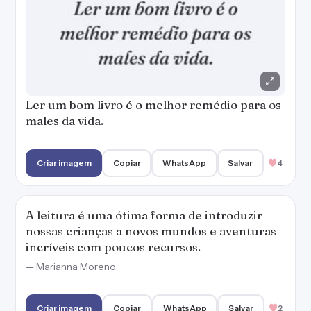
A leitura é uma ótima forma de introduzir
nossas crianças a novos mundos e aventuras
incríveis com poucos recursos.
— Marianna Moreno
Criar imagem
Copiar
WhatsApp
Salvar
2
Exercitar a mente com a leitura é tão
importante quanto exercitar o corpo com
atividade física.
— Marianna Moreno
Criar imagem
Copiar
WhatsApp
Salvar
3