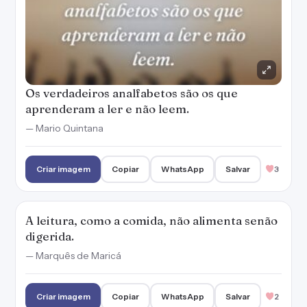
A leitura, como a comida, não alimenta senão
digerida.
— Marquês de Maricá
Criar imagem
Copiar
WhatsApp
Salvar
2
Se você quiser escrever bem e falar bem, leia
mais.
— Marianna Moreno
Criar imagem
Copiar
WhatsApp
Salvar
3