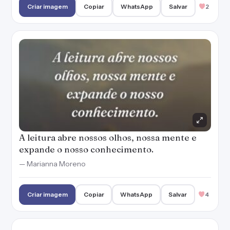
— Marianna Moreno
Criar imagem
Copiar
WhatsApp
Salvar
4
Que belo alimento para a alma é a leitura!
— Marianna Moreno
Criar imagem
Copiar
WhatsApp
Salvar
1
Viver sem ler seria como viver sem viver.
Criar imagem
Copiar
WhatsApp
Salvar
1