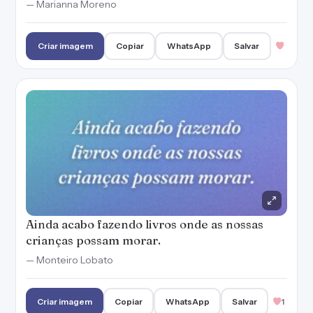
Ainda acabo fazendo livros onde as nossas
crianças possam morar.
— Monteiro Lobato
Criar imagem
Copiar
WhatsApp
Salvar
1
Um livro clássico nunca termina o que tem a
nos dizer.
Criar imagem
Copiar
WhatsApp
Salvar
2
Para conhecer uma pessoa de verdade,
pergunte qual o seu livro favorito.
— Marianna Moreno