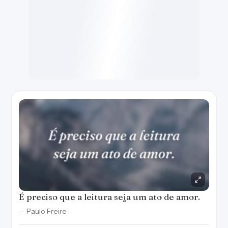
É preciso que a leitura seja um ato de amor.
— Paulo Freire
Criar imagem
Copiar
WhatsApp
Salvar
5
Se me ouvir rindo com um livro na mão, não
me ache maluca, existem muitas emoções
que apenas eles podem nos fazer sentir.
— Marianna Moreno
Criar imagem
Copiar
WhatsApp
Salvar
2