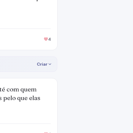
4
Criar
até com quem
s pelo que elas