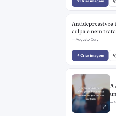
Criar imagem
Antidepressivos 
culpa e nem trata
— Augusto Cury
Criar imagem
A 
um
— M