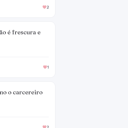
2
ão é frescura e
1
mo o carcereiro
2