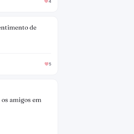
4
entimento de
5
m os amigos em