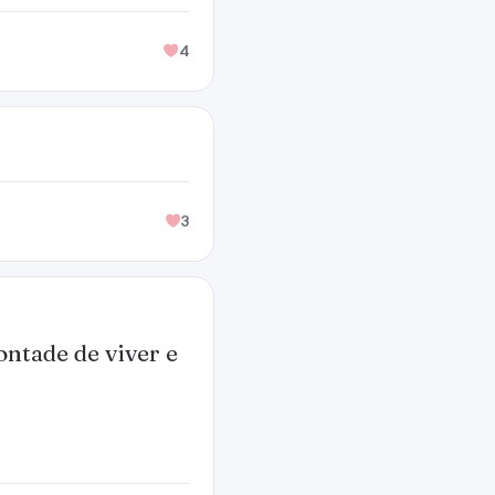
4
.
3
ontade de viver e