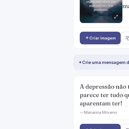
ma
Criar imagem
✦
Crie uma mensagem de
A depressão não 
parece ter tudo q
aparentam ter!
— Marianna Moreno