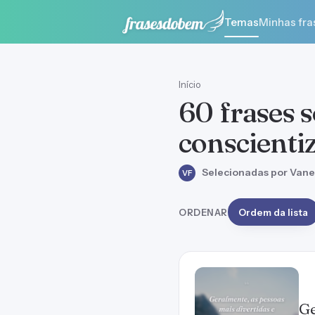
Temas
Minhas fra
Início
60 frases 
conscienti
Selecionadas por Vane
VF
ORDENAR
Ordem da lista
Ge