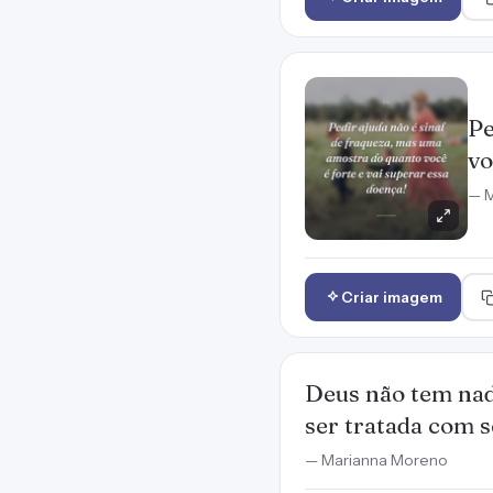
Pe
vo
— M
Criar imagem
Deus não tem nad
ser tratada com s
— Marianna Moreno