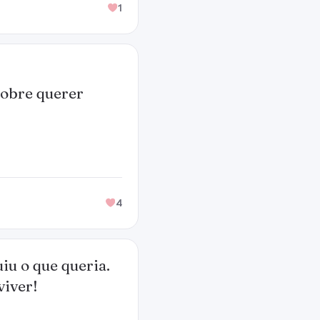
1
sobre querer
4
iu o que queria.
viver!