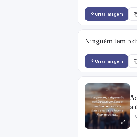
Criar imagem
Ninguém tem o dir
Criar imagem
Ao
a 
— M