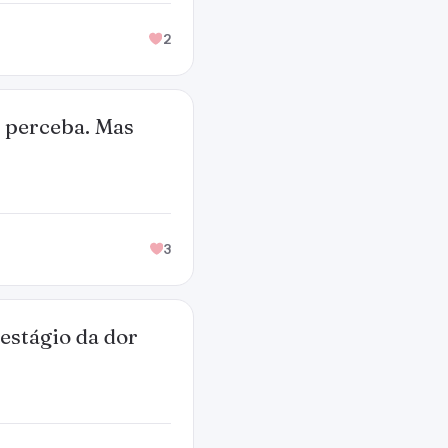
2
 perceba. Mas
3
estágio da dor