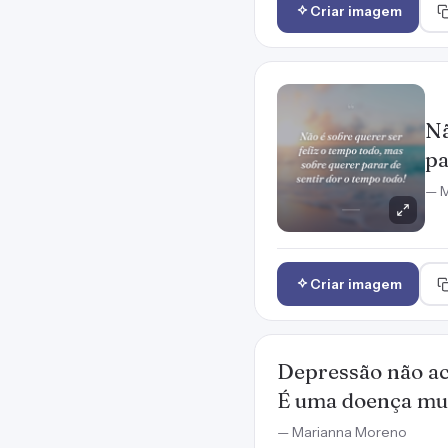
Criar imagem
Nã
pa
— M
Criar imagem
Depressão não aco
É uma doença muit
— Marianna Moreno