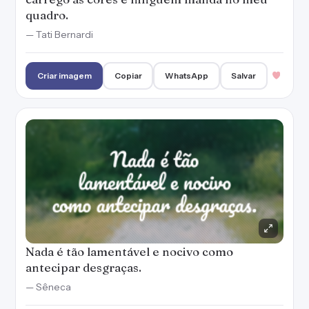
quadro.
— Tati Bernardi
Criar imagem
Copiar
WhatsApp
Salvar
Nada é tão lamentável e nocivo como
antecipar desgraças.
— Sêneca