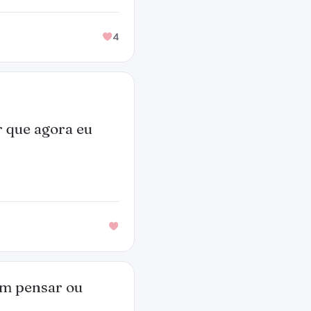
4
r que agora eu
em pensar ou