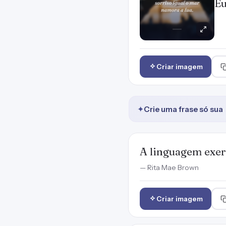
Eu
Criar imagem
✦
Crie uma frase só sua
A linguagem exerc
— Rita Mae Brown
Criar imagem