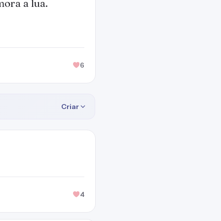
ora a lua.
6
Criar
4