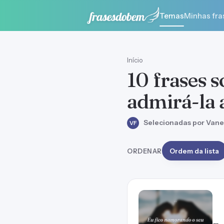
Temas
Minhas fra
Início
10 frases s
admirá-la 
Selecionadas por Vane
VF
ORDENAR
Ordem da lista