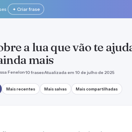
ses
✦ Criar frase
obre a lua que vão te ajud
ainda mais
ssa Fenelon
·
10 frases
·
Atualizada em 10 de julho de 2025
Mais recentes
Mais salvas
Mais compartilhadas