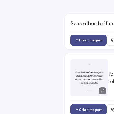
Seus olhos brilha
Criar imagem
Fa
te
Criar imagem