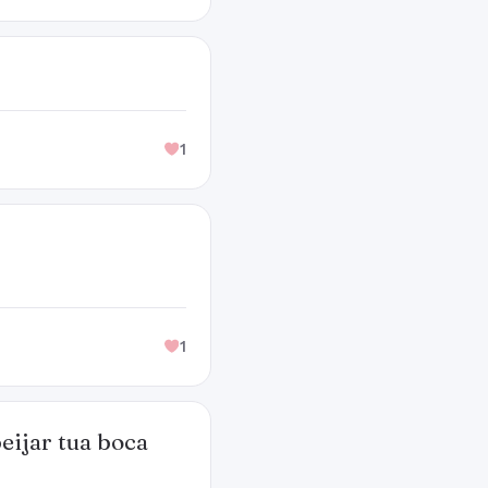
1
1
eijar tua boca