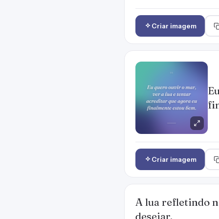
Criar imagem
Eu
fi
Criar imagem
A lua refletindo
desejar.