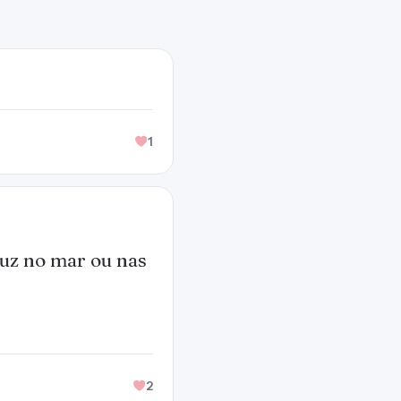
1
 luz no mar ou nas
2