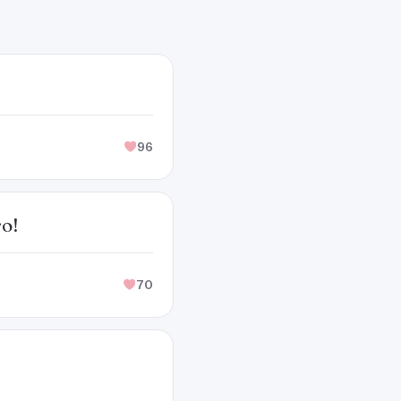
96
ro!
70