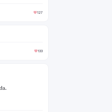
127
133
da.