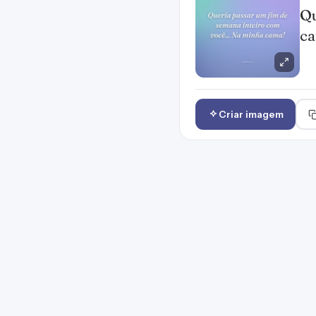
Qu
c
Criar imagem