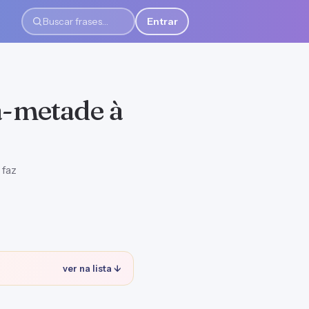
Entrar
Buscar frases
a-metade à
 faz
ver na lista ↓