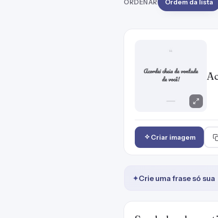
ORDENAR
Ordem da lista
Ac
Criar imagem
✦
Crie uma frase só sua