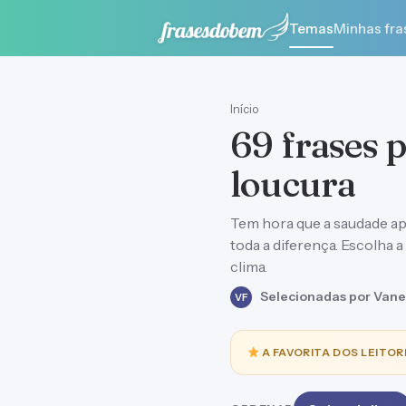
Temas
Minhas fra
Início
69 frases 
loucura
Tem hora que a saudade ape
toda a diferença. Escolha 
clima.
Selecionadas por Vane
VF
A FAVORITA DOS LEITOR