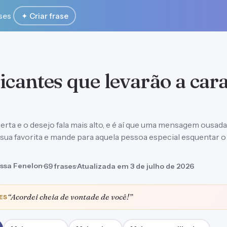
ses
✦ Criar frase
picantes que levarão a car
rta e o desejo fala mais alto, e é aí que uma mensagem ousada
a sua favorita e mande para aquela pessoa especial esquentar o
ssa Fenelon
·
69 frases
·
Atualizada em 3 de julho de 2026
“Acordei cheia de vontade de você!”
ES