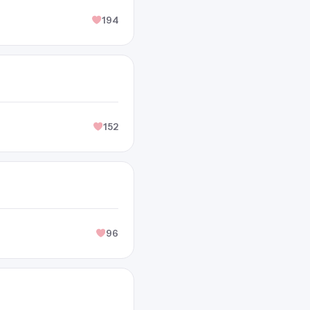
194
152
96