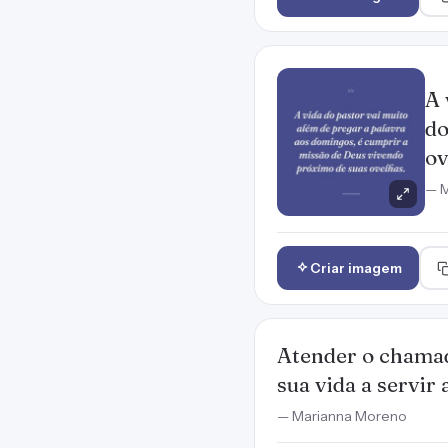
A 
do
ov
— M
Criar imagem
Atender o chamad
sua vida a servir
— Marianna Moreno