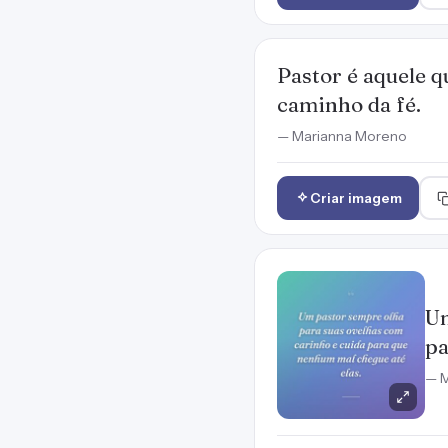
Pastor é aquele q
caminho da fé.
— Marianna Moreno
Criar imagem
Um
pa
— M