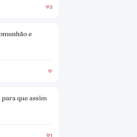
2
 comunhão e
, para que assim
1