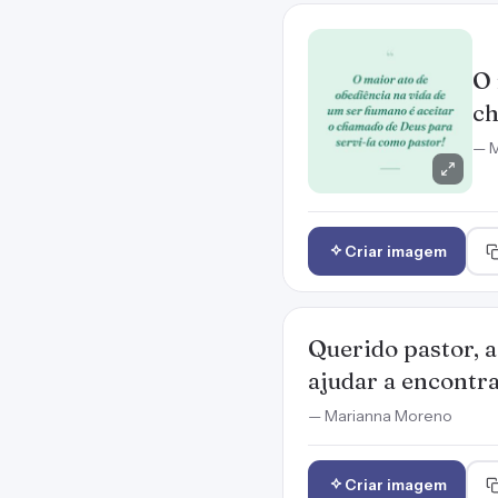
O 
ch
— M
Criar imagem
Querido pastor, 
ajudar a encontra
— Marianna Moreno
Criar imagem