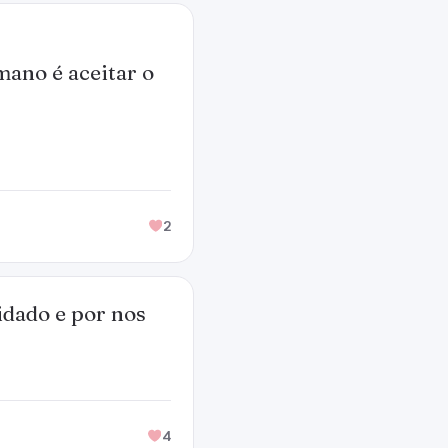
mano é aceitar o
2
idado e por nos
4