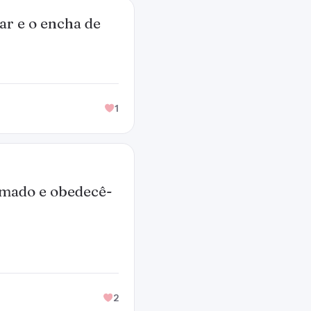
ar e o encha de
1
amado e obedecê-
2