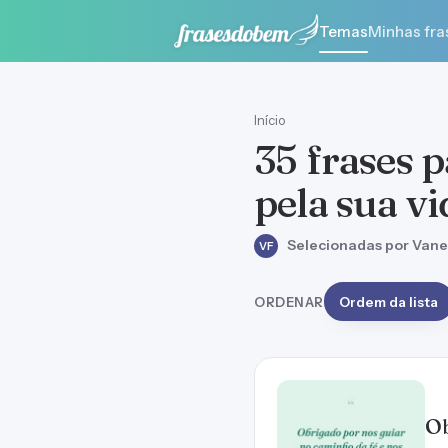
Temas
Minhas fra
Início
35 frases 
pela sua vi
Selecionadas por Vane
VF
ORDENAR
Ordem da lista
Ob