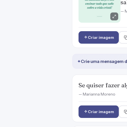
sa
— M
Criar imagem
✦
Crie uma mensagem de
Se quiser fazer al
— Marianna Moreno
Criar imagem