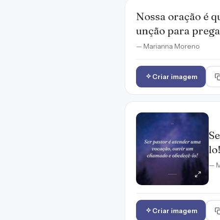
Nossa oração é qu
unção para prega
— Marianna Moreno
Criar imagem
Se
lo
— M
Criar imagem