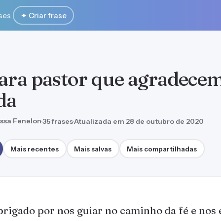
ses
✦ Criar frase
para pastor que agradece
da
ssa Fenelon
·
35 frases
·
Atualizada em 28 de outubro de 2020
Mais recentes
Mais salvas
Mais compartilhadas
rigado por nos guiar no caminho da fé e nos 