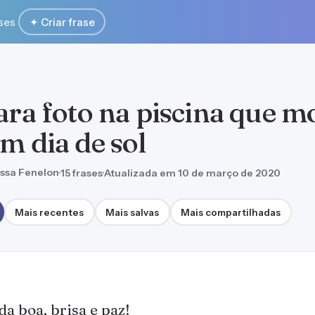
ses
✦ Criar frase
para foto na piscina que 
m dia de sol
ssa Fenelon
·
15 frases
·
Atualizada em 10 de março de 2020
Mais recentes
Mais salvas
Mais compartilhadas
da boa, brisa e paz!