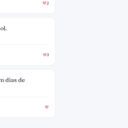
2
ol.
3
m dias de