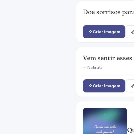
Doe sorrisos para
Criar imagem
Vem sentir esses 
— Natiruts
Criar imagem
Qu