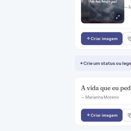
— 
Criar imagem
✦
Crie um status ou leg
A vida que eu ped
— Marianna Moreno
Criar imagem