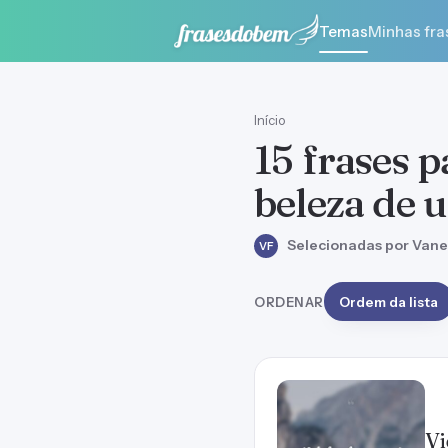
Temas
Minhas fra
Início
15 frases 
beleza de u
Selecionadas por Vane
VF
ORDENAR
Ordem da lista
Vi