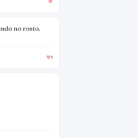
endo no rosto.
1