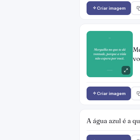
Criar imagem
Me
vo
Criar imagem
A água azul é a q