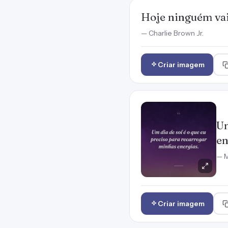
Hoje ninguém vai
— Charlie Brown Jr.
Criar imagem
Um
en
— M
Criar imagem