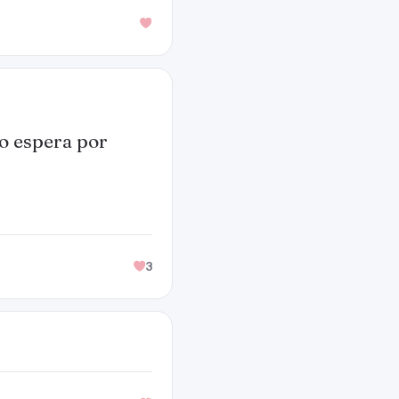
ão espera por
3