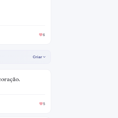
6
Criar
coração.
5