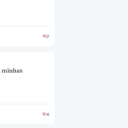
2
r minhas
4