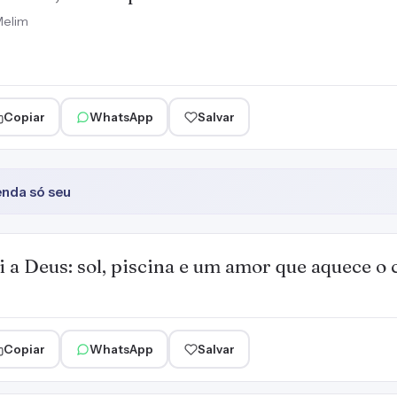
Melim
Copiar
WhatsApp
Salvar
enda só seu
i a Deus: sol, piscina e um amor que aquece o 
Copiar
WhatsApp
Salvar