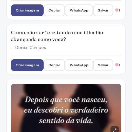
Criar imagem
Copiar
WhatsApp
Salvar
1
Como não ser feliz tendo uma filha tão
abençoada como você?
— Denise Campos
Criar imagem
Copiar
WhatsApp
Salvar
1