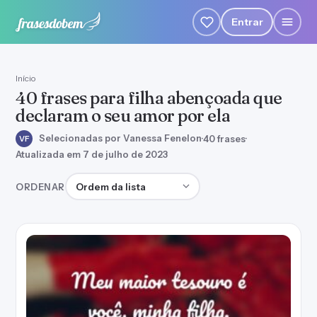
Entrar
Início
40 frases para filha abençoada que
declaram o seu amor por ela
Selecionadas por Vanessa Fenelon
·
40 frases
·
VF
Atualizada em 7 de julho de 2023
Ordenar frases
ORDENAR