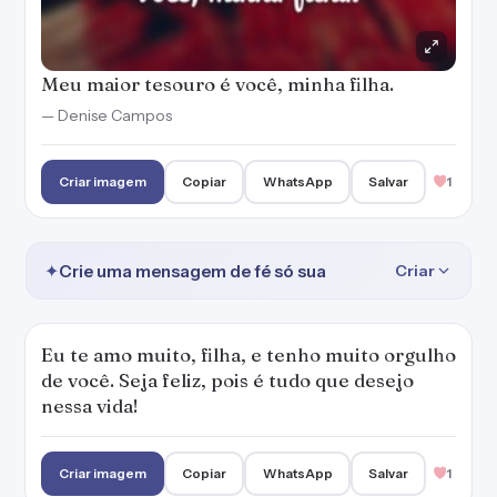
Meu maior tesouro é você, minha filha.
— Denise Campos
Criar imagem
Copiar
WhatsApp
Salvar
1
✦
Crie uma mensagem de fé só sua
Criar
Eu te amo muito, filha, e tenho muito orgulho
de você. Seja feliz, pois é tudo que desejo
nessa vida!
Criar imagem
Copiar
WhatsApp
Salvar
1