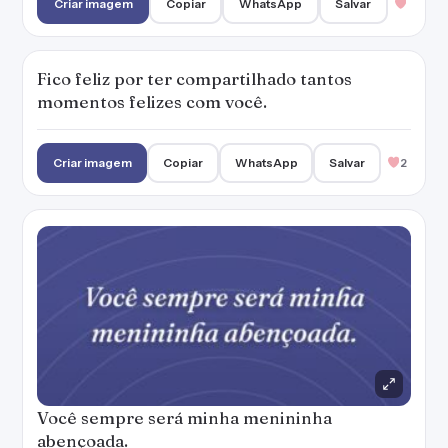
Criar imagem
Copiar
WhatsApp
Salvar
Fico feliz por ter compartilhado tantos
momentos felizes com você.
Criar imagem
Copiar
WhatsApp
Salvar
2
Você sempre será minha menininha
abençoada.