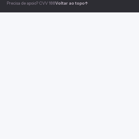
Precisa de apoio? CVV 188
Voltar ao topo
↑