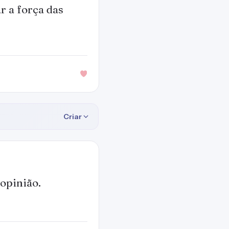
 a força das
Criar
 opinião.