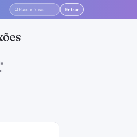
Entrar
Buscar frases
xões
le
em