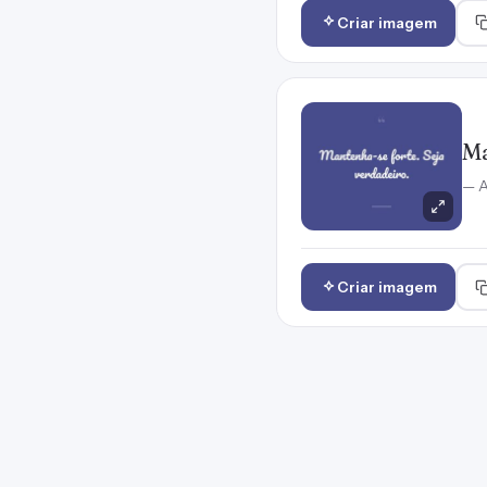
Criar imagem
Ma
— A
Criar imagem