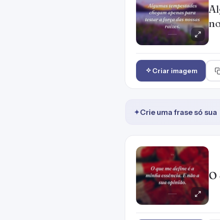
Al
no
Criar imagem
✦
Crie uma frase só sua
O 