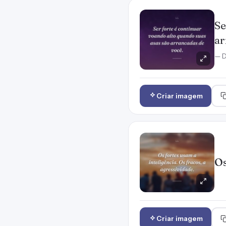
Se
ar
— D
Criar imagem
Os
Criar imagem