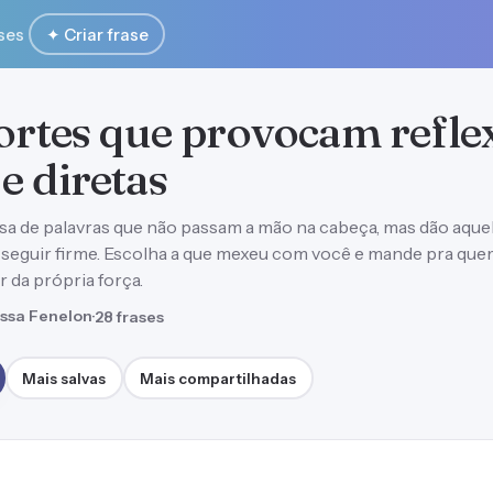
ses
✦ Criar frase
fortes que provocam refle
e diretas
isa de palavras que não passam a mão na cabeça, mas dão aque
seguir firme. Escolha a que mexeu com você e mande pra qu
 da própria força.
ssa Fenelon
·
28 frases
Mais salvas
Mais compartilhadas