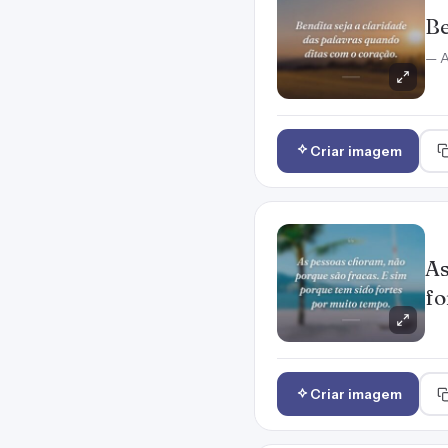
Be
— 
Criar imagem
As
fo
Criar imagem