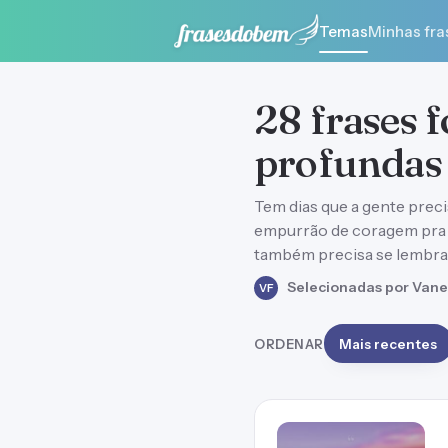
Temas
Minhas fra
28 frases 
profundas 
Tem dias que a gente prec
empurrão de coragem pra 
também precisa se lembrar
Selecionadas por Vane
VF
ORDENAR
Mais recentes