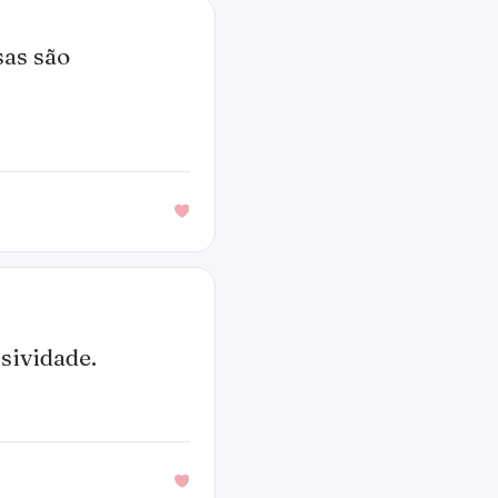
sas são
ssividade.