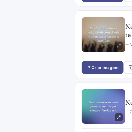
Na
te
— M
Criar imagem
Nu
— G