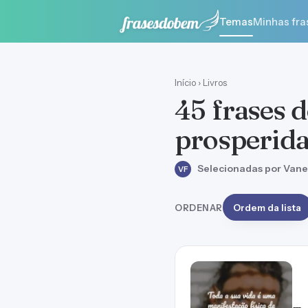
Temas
Minhas fra
Início
›
Livros
45 frases d
prosperid
Selecionadas por Vane
VF
ORDENAR
Ordem da lista