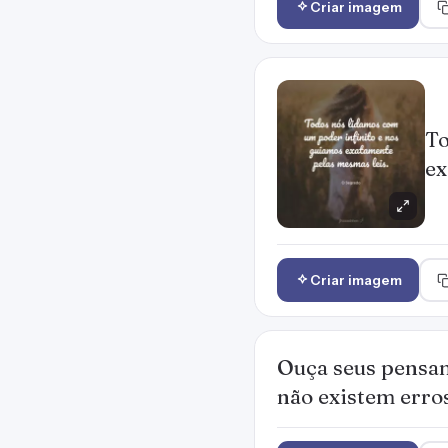
Criar imagem
To
ex
Criar imagem
Ouça seus pensame
não existem erros