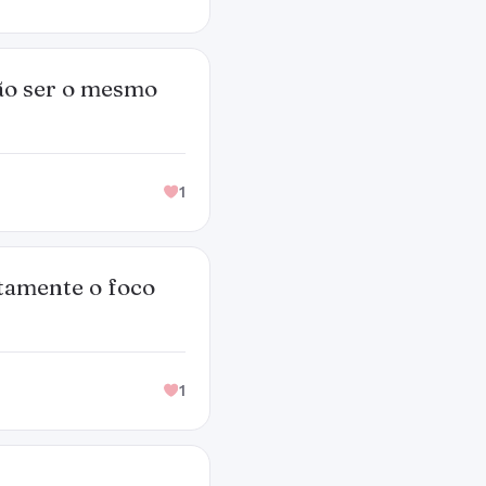
ão ser o mesmo
1
atamente o foco
1