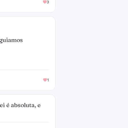
3
 guiamos
1
i é absoluta, e