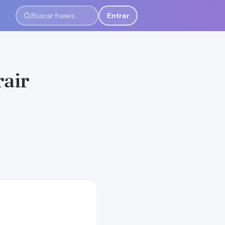
Entrar
Buscar frases
rair