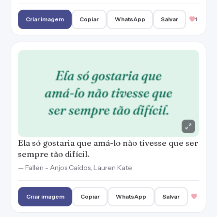
sempre tão difícil.
— Fallen - Anjos Caídos, Lauren Kate
Criar imagem
Copiar
WhatsApp
Salvar
Sou uma garota vermelha em meio a um mar
de prateados.
— A Rainha Vermelha, Victoria Aveyard
Criar imagem
Copiar
WhatsApp
Salvar
1
As despedidas doem mais quando a outra
pessoa já partiu.
— O Ódio Que Você Semeia, Angie Thomas