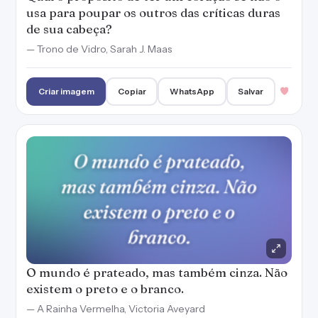
O mundo é prateado, mas também cinza. Não
existem o preto e o branco.
— A Rainha Vermelha, Victoria Aveyard
Criar imagem
Copiar
WhatsApp
Salvar
Deixei que o silêncio colocasse as coisas no
lugar em que elas deveriam estar.
— As Vantagens de Ser Invisível, Stephen Chbosky
Criar imagem
Copiar
WhatsApp
Salvar