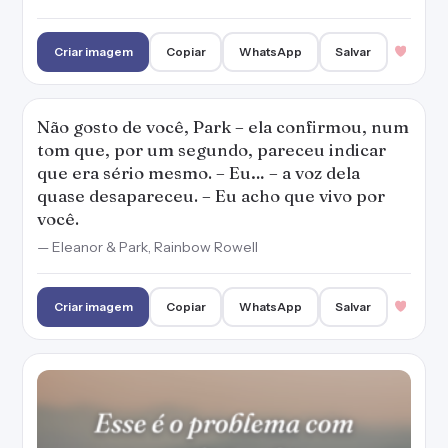
Criar imagem
Copiar
WhatsApp
Salvar
Esse é o problema com sacrifícios. São
dolorosos. Literalmente.
— Antes que eu vá, Lauren Oliver
Criar imagem
Copiar
WhatsApp
Salvar