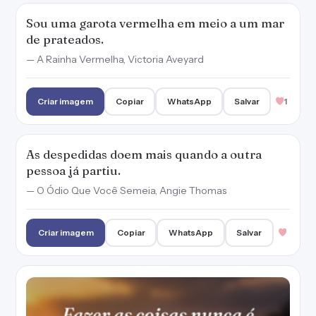
Criar imagem
Copiar
WhatsApp
Salvar
Fazer as coisas nunca é tão bom quanto
imaginá-las.
— Cidades de Papel, John Green
Criar imagem
Copiar
WhatsApp
Salvar