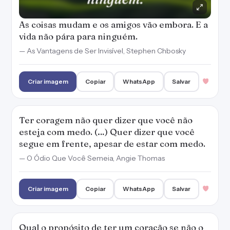
— O Ódio Que Você Semeia, Angie Thomas
Criar imagem
Copiar
WhatsApp
Salvar
Qual o propósito de ter um coração se não o
usa para poupar os outros das críticas duras
de sua cabeça?
— Trono de Vidro, Sarah J. Maas
Criar imagem
Copiar
WhatsApp
Salvar