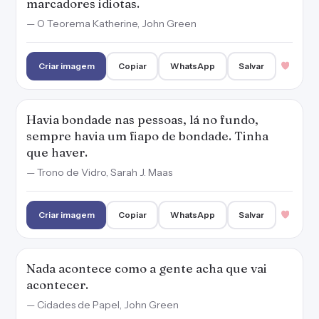
Criar imagem
Copiar
WhatsApp
Salvar
Nada acontece como a gente acha que vai
acontecer.
— Cidades de Papel, John Green
Criar imagem
Copiar
WhatsApp
Salvar
1
Ela só gostaria que amá-lo não tivesse que ser