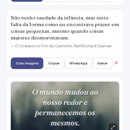
O mundo mudou ao nosso redor e
permanecemos os mesmos.
— A Rainha Vermelha, Victoria Aveyard
Criar imagem
Copiar
WhatsApp
Salvar
Nenhuma medida de tempo com você seria
suficiente, mas vamos começar com o para
sempre.
— Amanhecer, Stephenie Meyer