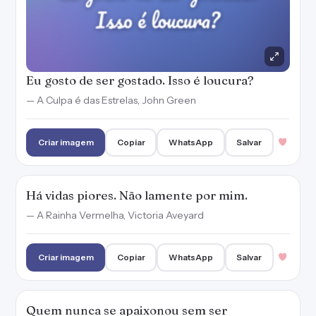
— A Rainha Vermelha, Victoria Aveyard
Criar imagem
Copiar
WhatsApp
Salvar
Quem nunca se apaixonou sem ser
correspondido? Quem não gostaria de
mostrar que poderia ser diferente, que a
história de amor poderia dar certo? Ele
apenas fazia o que todos já desejaram fazer.
— Dias Perfeitos, Raphael Montes
Criar imagem
Copiar
WhatsApp
Salvar