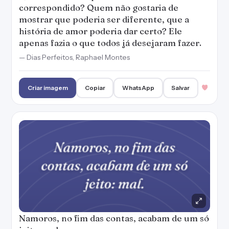
Namoros, no fim das contas, acabam de um só
jeito: mal.
— O Teorema Katherine, John Green
Criar imagem
Copiar
WhatsApp
Salvar
PUBLICIDADE