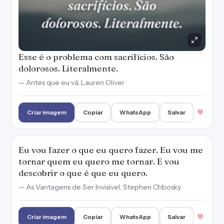
Eu vou fazer o que eu quero fazer. Eu vou me
tornar quem eu quero me tornar. E vou
descobrir o que é que eu quero.
— As Vantagens de Ser Invisível, Stephen Chbosky
Criar imagem
Copiar
WhatsApp
Salvar
Não tenho saudade da infância, mas sinto
falta da forma como eu encontrava prazer em
coisas pequenas, mesmo quando coisas
maiores desmoronavam.
— O Oceano no Fim do Caminho, Neil Richard Gaiman
Criar imagem
Copiar
WhatsApp
Salvar