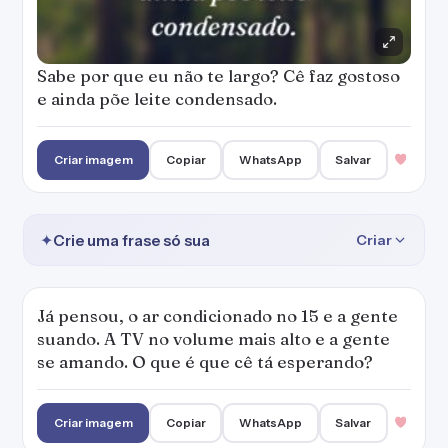
Sabe por que eu não te largo? Cê faz gostoso
e ainda põe leite condensado.
Criar imagem
Copiar
WhatsApp
Salvar
✦
Crie uma frase só sua
Criar
Já pensou, o ar condicionado no 15 e a gente
suando. A TV no volume mais alto e a gente
se amando. O que é que cê tá esperando?
Criar imagem
Copiar
WhatsApp
Salvar