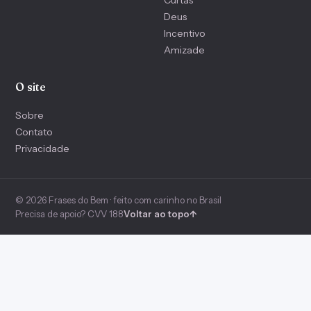
Curtas
Deus
Incentivo
Amizade
O site
Sobre
Contato
Privacidade
© 2026 Frases do Bem · feito com carinho no Brasil
Precisa de apoio? CVV 188
Voltar ao topo
↑