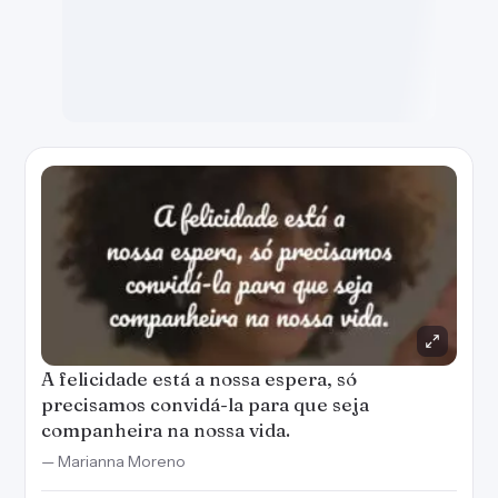
A felicidade está a nossa espera, só
precisamos convidá-la para que seja
companheira na nossa vida.
— Marianna Moreno
Criar imagem
Copiar
WhatsApp
Salvar
12
Viver feliz é também aceitar que temos
defeitos e que eles fazem parte da nossa
personalidade.
— Marianna Moreno
Criar imagem
Copiar
WhatsApp
Salvar
11