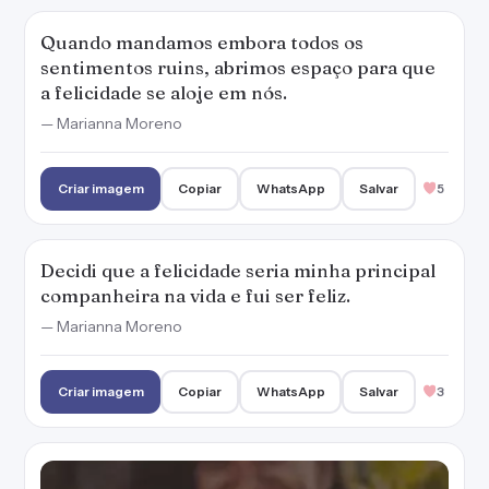
— Marianna Moreno
Criar imagem
Copiar
WhatsApp
Salvar
3
Para sermos felizes a vida toda, precisamos
convidar Jesus para morar em nosso coração.
— Marianna Moreno
Criar imagem
Copiar
WhatsApp
Salvar
3