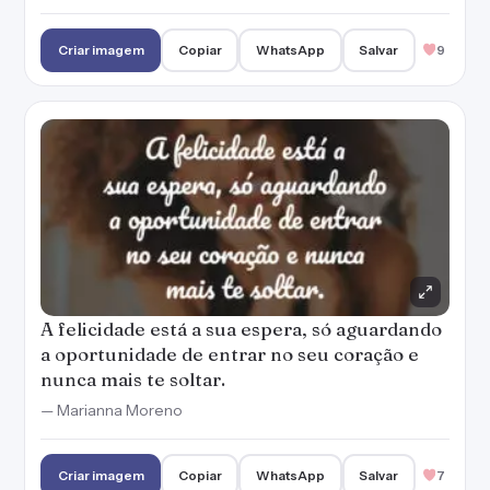
A felicidade está a sua espera, só aguardando
a oportunidade de entrar no seu coração e
nunca mais te soltar.
— Marianna Moreno
Criar imagem
Copiar
WhatsApp
Salvar
7
Querer ser feliz já te coloca de frente com a
felicidade, agora é só permitir que ela faça as
mudanças na sua vida.
— Marianna Moreno
Criar imagem
Copiar
WhatsApp
Salvar
7
A felicidade não tem segredo, é só amar mais,
aproveitar a vida e praticar tudo aquilo que