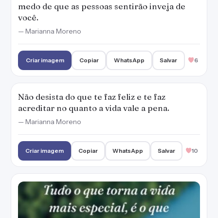
Criar imagem
Copiar
WhatsApp
Salvar
10
Tudo o que torna a vida mais especial, é o que
devemos manter conosco. Sejam coisas,
pessoas ou emoções.
— Marianna Moreno
Criar imagem
Copiar
WhatsApp
Salvar
7