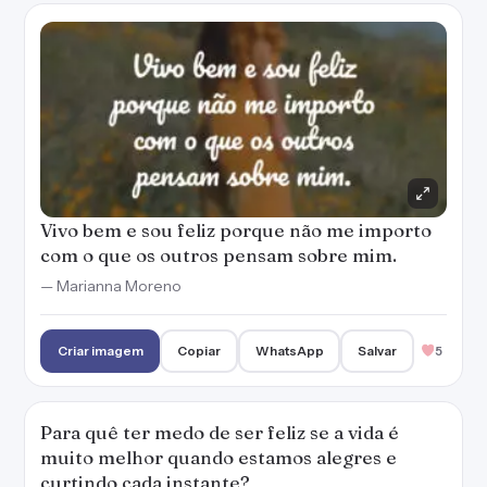
Criar imagem
Copiar
WhatsApp
Salvar
5
Para quê ter medo de ser feliz se a vida é
muito melhor quando estamos alegres e
curtindo cada instante?
— Marianna Moreno
Criar imagem
Copiar
WhatsApp
Salvar
5
A felicidade, quando chega, não vai mais
embora. É tão bom ser feliz e aproveitar cada
segundo da nossa existência!
— Marianna Moreno
Criar imagem
Copiar
WhatsApp
Salvar
4