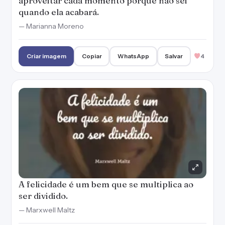
A felicidade é um bem que se multiplica ao
ser dividido.
— Marxwell Maltz
Criar imagem
Copiar
WhatsApp
Salvar
2
Vou ficar muito feliz da vida.
— Dudu Nobre
Criar imagem
Copiar
WhatsApp
Salvar
2
Não existe um caminho para a felicidade, a
felicidade é o caminho.