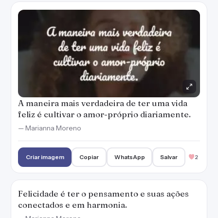
Criar imagem
Copiar
WhatsApp
Salvar
2
Felicidade é ter o pensamento e suas ações
conectados e em harmonia.
— Marianna Moreno
Criar imagem
Copiar
WhatsApp
Salvar
3
Vida feliz é aquela que a gente tenta não se
estressar com bobeira e nem com coisa
pequena.
— Marianna Moreno
Criar imagem
Copiar
WhatsApp
Salvar
2