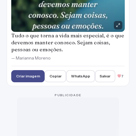
PUBLICIDADE
Feliz é aquele que vive suas emoções e não
reprime os seus sentimentos.
— Marianna Moreno
Criar imagem
Copiar
WhatsApp
Salvar
6