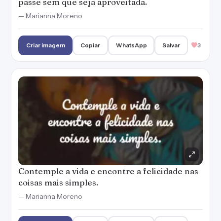
Contemple a vida e encontre a felicidade nas
coisas mais simples.
— Marianna Moreno
Criar imagem
Copiar
WhatsApp
Salvar
3
A simplicidade também é felicidade. É
aproveitar carinhos, sorrisos, a companhia de
quem amamos e até os momentos sozinhos.
— Marianna Moreno
Criar imagem
Copiar
WhatsApp
Salvar
3
Quem vive a felicidade sabe que é possível