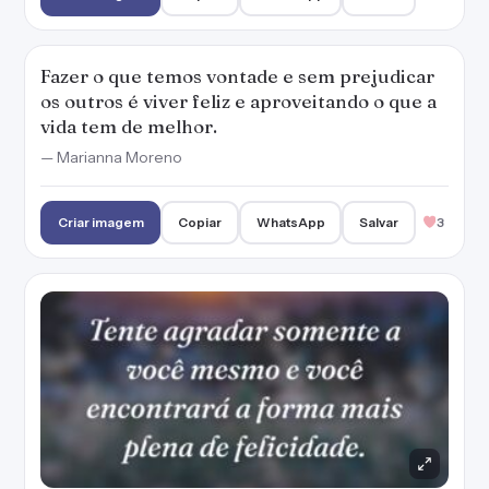
Tente agradar somente a você mesmo e você
encontrará a forma mais plena de felicidade.
— Marianna Moreno
Criar imagem
Copiar
WhatsApp
Salvar
5
Não deixe que a correria da vida te impeça de
perceber o quão feliz você é por chegar onde
já chegou.
— Marianna Moreno