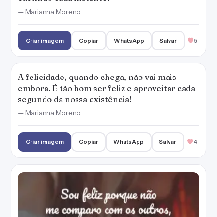
Sou feliz porque não me comparo com os
outros, vivo apenas do meu jeito e é isso o
que importa.
— Marianna Moreno
Criar imagem
Copiar
WhatsApp
Salvar
4