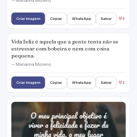
O meu principal objetivo é viver a felicidade e
fazer da minha vida, o meu lugar favorito
para estar.
— Marianna Moreno
Criar imagem
Copiar
WhatsApp
Salvar
4
Não tenho medo de ser feliz, tenho é medo de