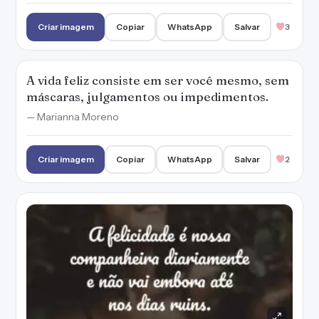
A felicidade é nossa companheira
diariamente e não vai embora até nos dias
ruins.
— Marianna Moreno
Criar imagem
Copiar
WhatsApp
Salvar
2
Valorize a vida que você tem, porque é nela
que você deve construir a sua felicidade.
— Marianna Moreno