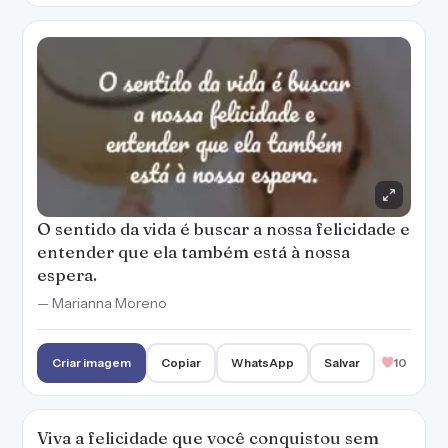
— Marianna Moreno
Criar imagem
Copiar
WhatsApp
Salvar
10
Viva a felicidade que você conquistou sem
medo de que as pessoas sentirão inveja de
você.
— Marianna Moreno
Criar imagem
Copiar
WhatsApp
Salvar
6
Não desista do que te faz feliz e te faz
acreditar no quanto a vida vale a pena.
— Marianna Moreno