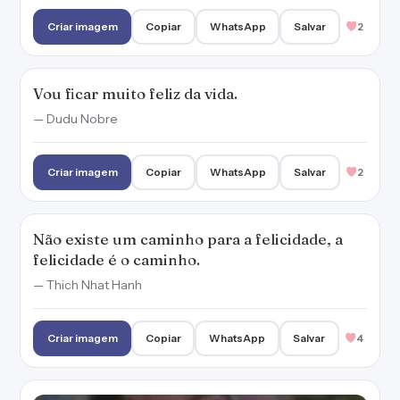
— Thich Nhat Hanh
Criar imagem
Copiar
WhatsApp
Salvar
4
Um coração feliz é o resultado inevitável de
um coração ardente de amor.
— Madre Teresa de Calcutá