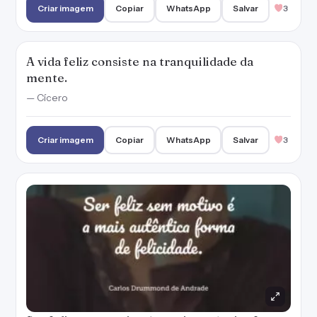
Ser feliz sem motivo é a mais autêntica forma
de felicidade.
— Carlos Drummond de Andrade
Criar imagem
Copiar
WhatsApp
Salvar
3
Eu só quero curtir, ficar à toa, viver numa
boa!
— Capital Inicial