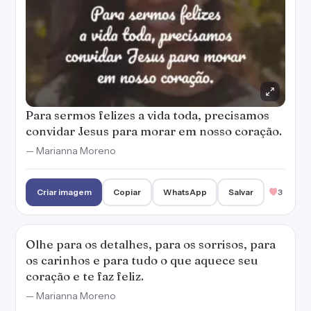
Olhe para os detalhes, para os sorrisos, para
os carinhos e para tudo o que aquece seu
coração e te faz feliz.
— Marianna Moreno
Criar imagem
Copiar
WhatsApp
Salvar
3
A vida feliz consiste em ser você mesmo, sem
máscaras, julgamentos ou impedimentos.
— Marianna Moreno
Criar imagem
Copiar
WhatsApp
Salvar
2