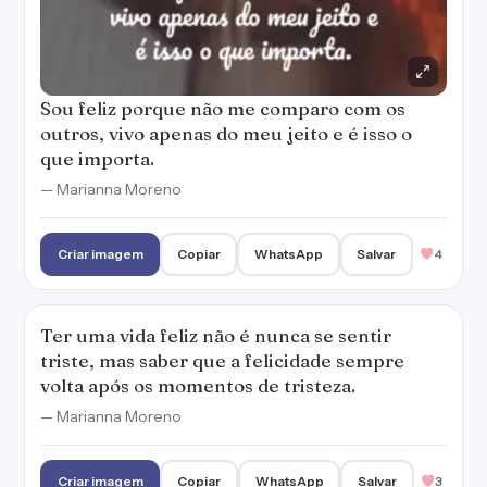
Ter uma vida feliz não é nunca se sentir
triste, mas saber que a felicidade sempre
volta após os momentos de tristeza.
— Marianna Moreno
Criar imagem
Copiar
WhatsApp
Salvar
3
Fazer o que temos vontade e sem prejudicar
os outros é viver feliz e aproveitando o que a
vida tem de melhor.
— Marianna Moreno
Criar imagem
Copiar
WhatsApp
Salvar
3