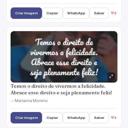
Temos o direito de vivermos a felicidade.
Abrace esse direito e seja plenamente feliz!
— Marianna Moreno
Criar imagem
Copiar
WhatsApp
Salvar
3
Quando mandamos embora todos os
sentimentos ruins, abrimos espaço para que
a felicidade se aloje em nós.
— Marianna Moreno
Criar imagem
Copiar
WhatsApp
Salvar
5
Decidi que a felicidade seria minha principal
companheira na vida e fui ser feliz.