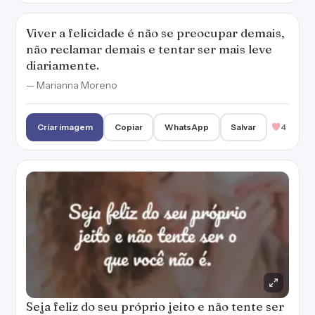
Seja feliz do seu próprio jeito e não tente ser
o que você não é.
— Marianna Moreno
Criar imagem
Copiar
WhatsApp
Salvar
4
Felicidade é viver com falhas, tentativas,
erros e acertos. É entender que a vida não é
perfeita e que não tem problema nisso.
— Marianna Moreno