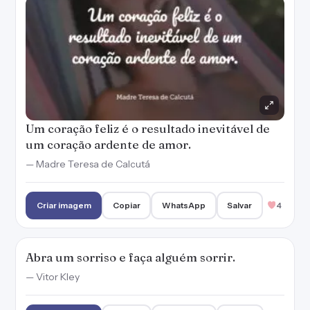
Criar imagem
Copiar
WhatsApp
Salvar
4
Abra um sorriso e faça alguém sorrir.
— Vitor Kley
Criar imagem
Copiar
WhatsApp
Salvar
3
A vida feliz consiste na tranquilidade da
mente.
— Cícero
Criar imagem
Copiar
WhatsApp
Salvar
3