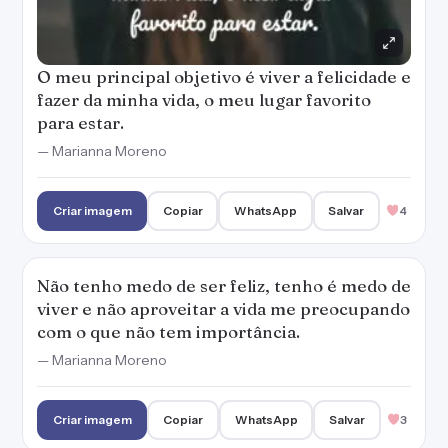
viver e não aproveitar a vida me preocupando
com o que não tem importância.
— Marianna Moreno
Criar imagem
Copiar
WhatsApp
Salvar
3
Viver a felicidade é não se preocupar demais,
não reclamar demais e tentar ser mais leve
diariamente.
— Marianna Moreno
Criar imagem
Copiar
WhatsApp
Salvar
4