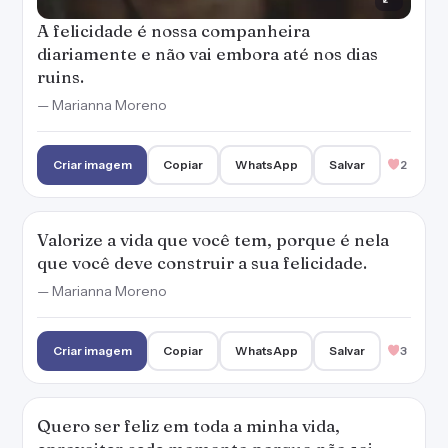
Criar imagem
Copiar
WhatsApp
Salvar
3
Quero ser feliz em toda a minha vida,
aproveitar cada momento porque não sei
quando ela acabará.
— Marianna Moreno
Criar imagem
Copiar
WhatsApp
Salvar
4