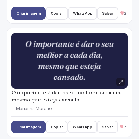
Criar imagem
Copiar
WhatsApp
Salvar
2
O importante é dar o seu melhor a cada dia,
mesmo que esteja cansado.
— Marianna Moreno
Criar imagem
Copiar
WhatsApp
Salvar
7