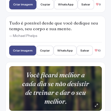
Criar imagem
Copiar
WhatsApp
Salvar
9
Tudo é possível desde que você dedique seu
tempo, seu corpo e sua mente.
— Michael Phelps
Criar imagem
Copiar
WhatsApp
Salvar
10