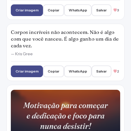
Criar imagem
Copiar
WhatsApp
Salvar
3
Corpos incríveis não acontecem. Não é algo
com que você nasceu. É algo ganho um dia de
cada vez.
— Kris Gree
Criar imagem
Copiar
WhatsApp
Salvar
2