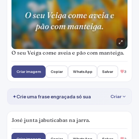
O seu Veiga come aveia e pão com manteiga.
Criar imagem
Copiar
WhatsApp
Salvar
3
✦
Crie uma frase engraçada só sua
Criar
José junta jabuticabas na jarra.
Criar imagem
Copiar
WhatsApp
Salvar
2