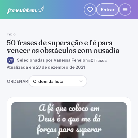
Entrar
Início
50 frases de superação e fé para
vencer os obstáculos com ousadia
Selecionadas por Vanessa Fenelon
·
50 frases
·
VF
Atualizada em 23 de dezembro de 2021
Ordenar frases
ORDENAR