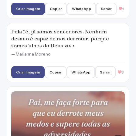
Criar imagem
Copiar
WhatsApp
Salvar
1
Pela fé, já somos vencedores. Nenhum
desafio é capaz de nos derrotar, porque
somos filhos do Deus vivo.
— Marianna Moreno
Criar imagem
Copiar
WhatsApp
Salvar
3