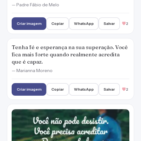
— Padre Fábio de Melo
Criar imagem
Copiar
WhatsApp
Salvar
2
Tenha fé e esperança na sua superação. Você
fica mais forte quando realmente acredita
que é capaz.
— Marianna Moreno
Criar imagem
Copiar
WhatsApp
Salvar
2