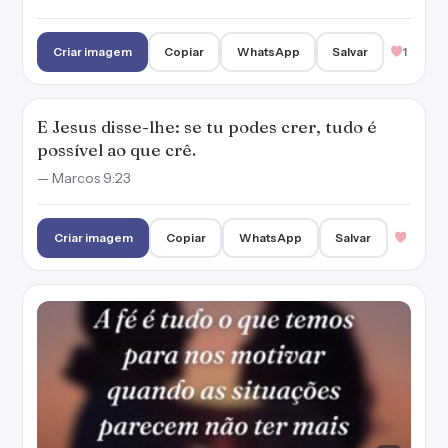
Criar imagem
Copiar
WhatsApp
Salvar
1
E Jesus disse-lhe: se tu podes crer, tudo é
possível ao que crê.
— Marcos 9:23
Criar imagem
Copiar
WhatsApp
Salvar