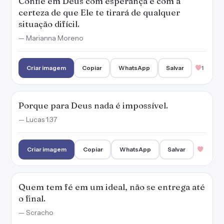
Confie em Deus com esperança e com a
certeza de que Ele te tirará de qualquer
situação difícil.
— Marianna Moreno
Criar imagem
Copiar
WhatsApp
Salvar
1
Porque para Deus nada é impossível.
— Lucas 1:37
Criar imagem
Copiar
WhatsApp
Salvar
Quem tem fé em um ideal, não se entrega até
o final.
— Scracho