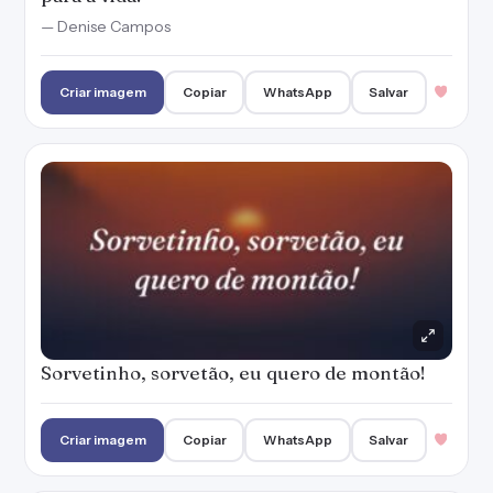
Sorvetinho, sorvetão, eu quero de montão!
Criar imagem
Copiar
WhatsApp
Salvar
Amanhã de tarde nós vamos à academia.
Academia? Desculpa, entendi sorveteria.
— Denise Campos
Criar imagem
Copiar
WhatsApp
Salvar
Sorvete no calor: uma das melhores
sensações.