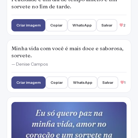
Eu só quero paz na minha vida, amor no
coração e um sorvete na mão.
— Denise Campos
Criar imagem
Copiar
WhatsApp
Salvar
1
Se vingança é um prato que se come frio,
então, sorvete é uma vingança saborosa.