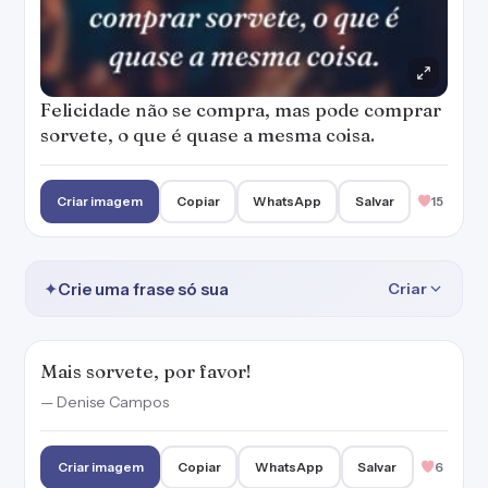
Felicidade não se compra, mas pode comprar
sorvete, o que é quase a mesma coisa.
Criar imagem
Copiar
WhatsApp
Salvar
15
✦
Crie uma frase só sua
Criar
Mais sorvete, por favor!
— Denise Campos
Criar imagem
Copiar
WhatsApp
Salvar
6