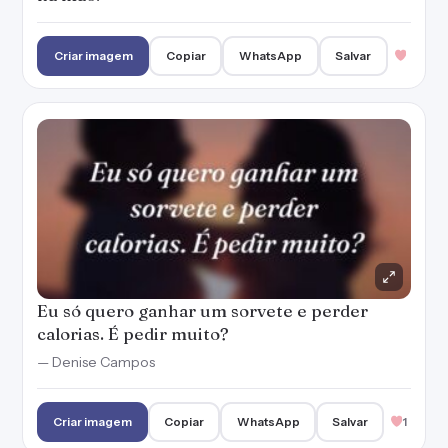
Eu só quero ganhar um sorvete e perder
calorias. É pedir muito?
— Denise Campos
Criar imagem
Copiar
WhatsApp
Salvar
1
Felicidade é abrir o pote de sorvete e não ser
feijão.
Criar imagem
Copiar
WhatsApp
Salvar
3
Sinônimo de alegria é sorvete!
— Denise Campos
Criar imagem
Copiar
WhatsApp
Salvar