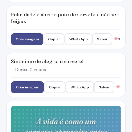
A vida é como um sorvete: aproveite antes
que derreta.
Criar imagem
Copiar
WhatsApp
Salvar
A vida é como uma casquinha: é doce, requer
equilíbrio e não dura para sempre.