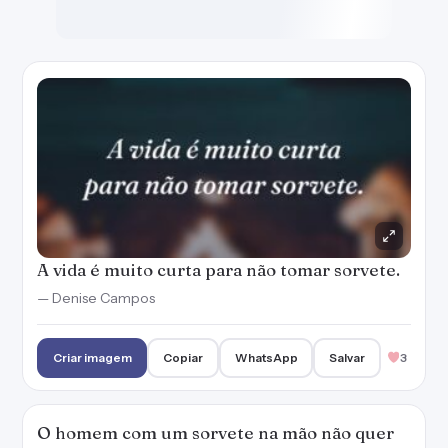
— Denise Campos
Criar imagem
Copiar
WhatsApp
Salvar
3
O homem com um sorvete na mão não quer
guerra com ninguém.
— Denise Campos
Criar imagem
Copiar
WhatsApp
Salvar
1
Não trocaria um sorvete de flocos por você.
— Soulstripper
Criar imagem
Copiar
WhatsApp
Salvar
1