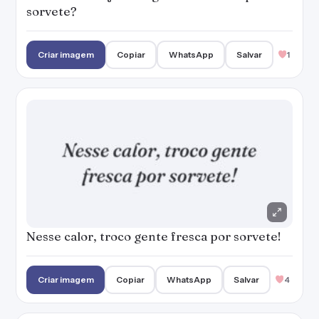
Nesse calor, troco gente fresca por sorvete!
Criar imagem
Copiar
WhatsApp
Salvar
4
Não sou sorvete, mas me derreto por você.
Criar imagem
Copiar
WhatsApp
Salvar
2
Não existe caminho curto para a felicidade,
mas, sem dúvida, o atalho é o sorvete.
Criar imagem
Copiar
WhatsApp
Salvar