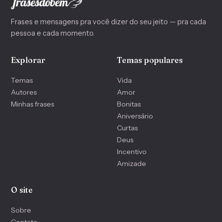
Incentivo
Amizade
O site
Sobre
Contato
Privacidade
© 2026 Frases do Bem · feito com carinho no Brasil
Precisa de apoio? CVV 188
Voltar ao topo
↑