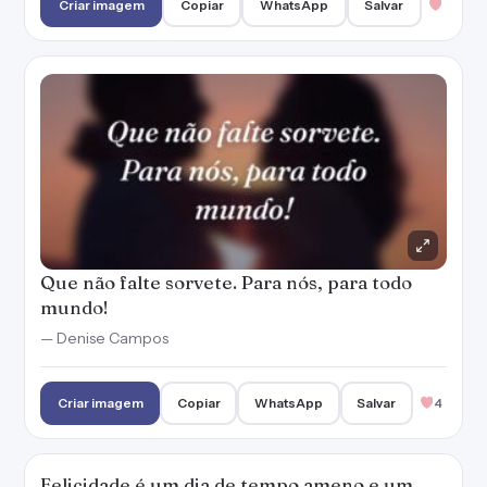
— Denise Campos
Criar imagem
Copiar
WhatsApp
Salvar
4
Felicidade é um dia de tempo ameno e um
sorvete no fim de tarde.
Criar imagem
Copiar
WhatsApp
Salvar
2
Minha vida com você é mais doce e saborosa,
sorvete.
— Denise Campos
Criar imagem
Copiar
WhatsApp
Salvar
1