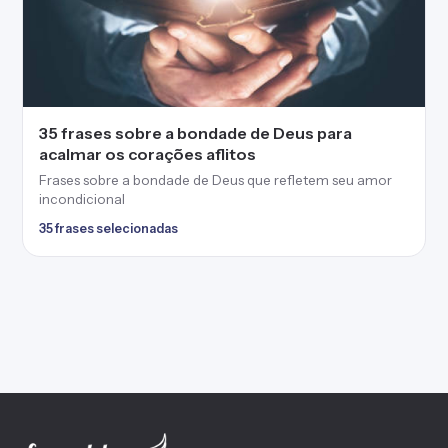
Frases e mensagens pra você dizer do seu jeito — pra cada
pessoa e cada momento.
Explorar
Temas populares
Temas
Vida
Autores
Amor
Minhas frases
Bonitas
Aniversário
Curtas
Deus