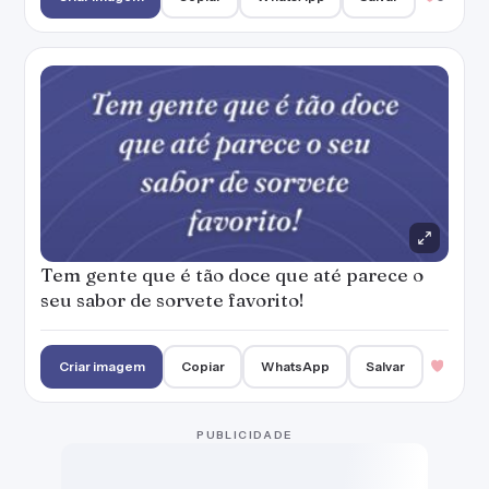
Criar imagem
Copiar
WhatsApp
Salvar
PUBLICIDADE
A vida é um sorvete de casquinha. É doce.
Requer equilíbrio. Não dura para sempre.