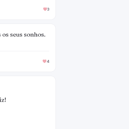
3
 os seus sonhos.
4
iz!