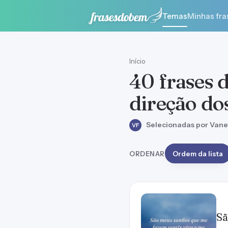
Temas
Minhas fra
Início
40 frases 
direção do
Selecionadas por Vane
VF
ORDENAR
Ordem da lista
Sã