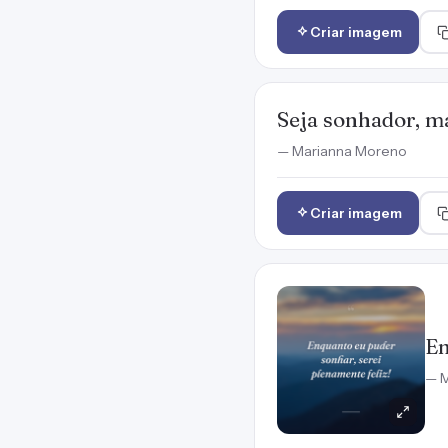
Criar imagem
Seja sonhador, ma
— Marianna Moreno
Criar imagem
En
— M