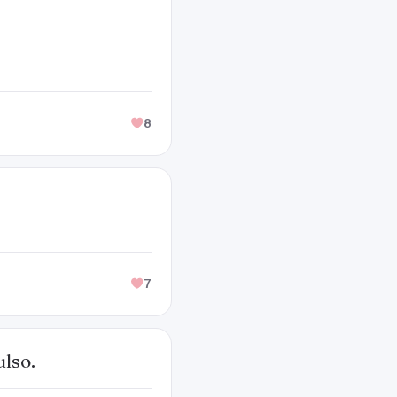
8
7
ulso.