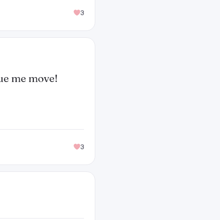
3
que me move!
3