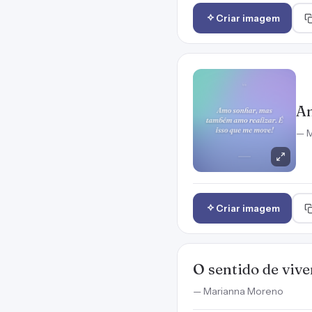
Criar imagem
Am
— M
Criar imagem
O sentido de viv
— Marianna Moreno