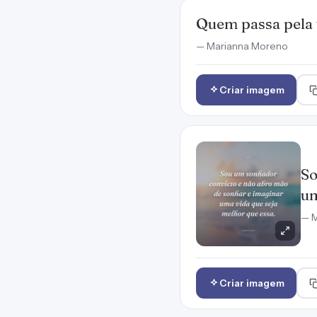
Quem passa pela v
— Marianna Moreno
Criar imagem
So
um
— M
Criar imagem