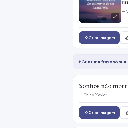
um
— M
Criar imagem
✦
Crie uma frase só sua
Sonhos não morr
— Chico Xavier
Criar imagem