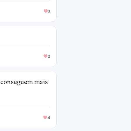
3
2
o conseguem mais
4