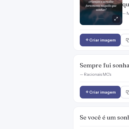
qu
— M
Criar imagem
Sempre fui sonha
— Racionais MC's
Criar imagem
Se você é um sonh