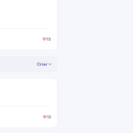
15
Criar
13