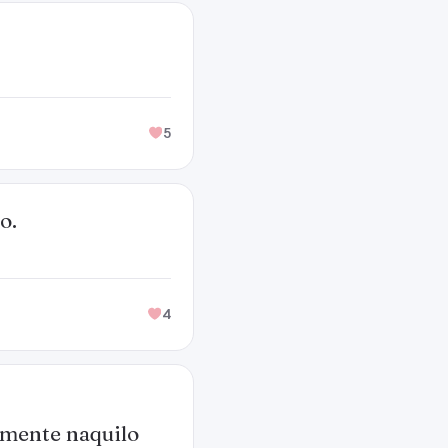
5
o.
4
emente naquilo