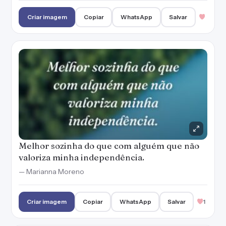
Criar imagem
Copiar
WhatsApp
Salvar
Melhor sozinha do que com alguém que não
valoriza minha independência.
— Marianna Moreno
Criar imagem
Copiar
WhatsApp
Salvar
1