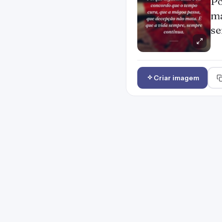
Po
má
se
Criar imagem