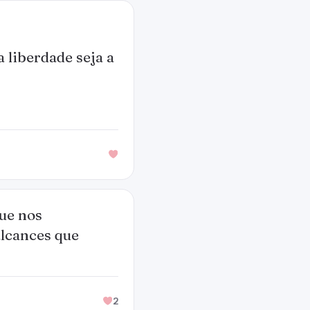
 liberdade seja a
ue nos
alcances que
2