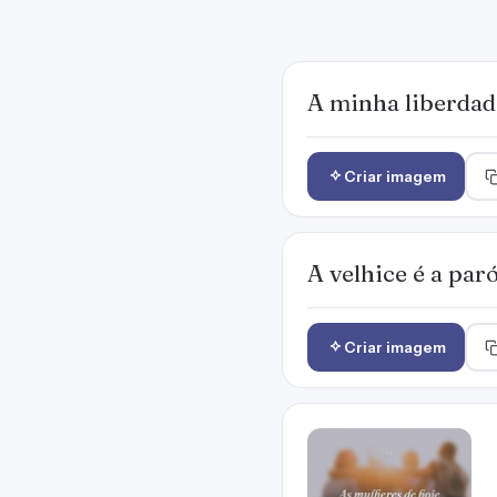
A minha liberdad
Criar imagem
A velhice é a paró
Criar imagem