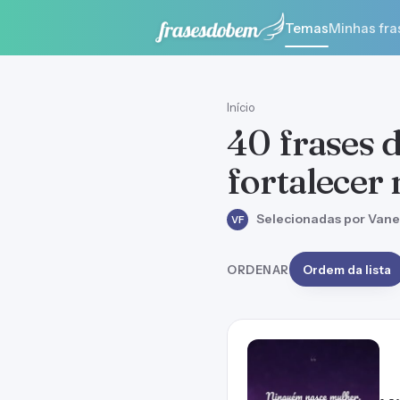
Temas
Minhas fra
Início
40 frases 
fortalecer 
Selecionadas por Vane
VF
ORDENAR
Ordem da lista