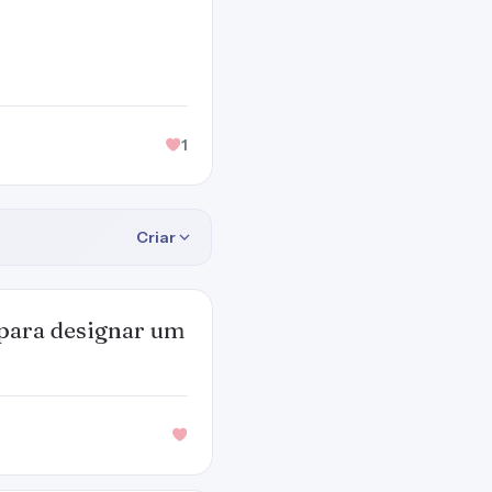
1
Criar
 para designar um