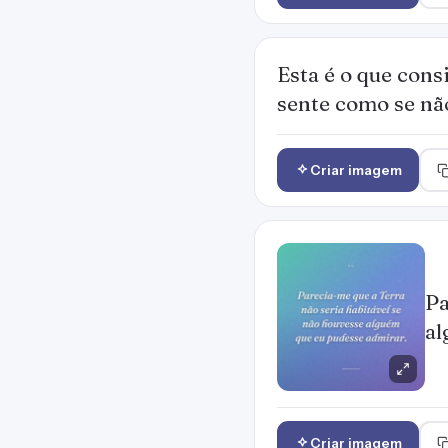
Esta é o que cons
sente como se não
Criar imagem
Pa
al
Criar imagem