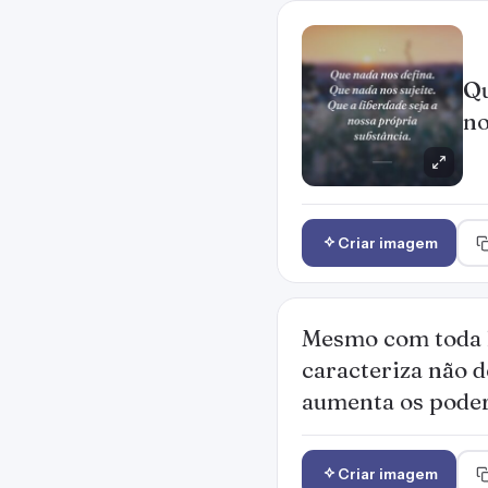
Qu
no
Criar imagem
Mesmo com toda l
caracteriza não d
aumenta os poder
Criar imagem