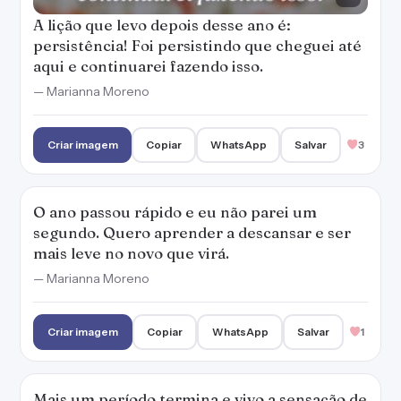
A lição que levo depois desse ano é:
persistência! Foi persistindo que cheguei até
aqui e continuarei fazendo isso.
— Marianna Moreno
Criar imagem
Copiar
WhatsApp
Salvar
3
O ano passou rápido e eu não parei um
segundo. Quero aprender a descansar e ser
mais leve no novo que virá.
— Marianna Moreno
Criar imagem
Copiar
WhatsApp
Salvar
1
Mais um período termina e vivo a sensação de