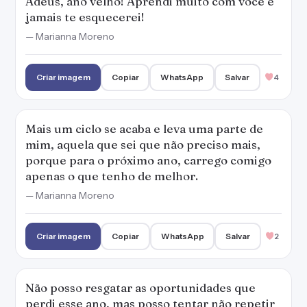
Adeus, ano velho! Aprendi muito com você e
jamais te esquecerei!
— Marianna Moreno
Criar imagem
Copiar
WhatsApp
Salvar
4
Mais um ciclo se acaba e leva uma parte de
mim, aquela que sei que não preciso mais,
porque para o próximo ano, carrego comigo
apenas o que tenho de melhor.
— Marianna Moreno
Criar imagem
Copiar
WhatsApp
Salvar
2
Não posso resgatar as oportunidades que
perdi esse ano, mas posso tentar não repetir