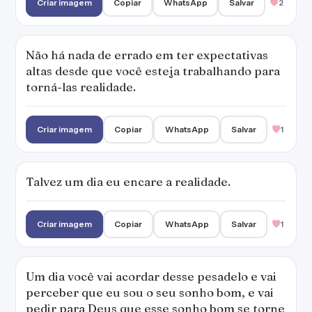
Criar imagem
Copiar
WhatsApp
Salvar
2
Não há nada de errado em ter expectativas
altas desde que você esteja trabalhando para
torná-las realidade.
Criar imagem
Copiar
WhatsApp
Salvar
1
Talvez um dia eu encare a realidade.
Criar imagem
Copiar
WhatsApp
Salvar
1
Um dia você vai acordar desse pesadelo e vai
perceber que eu sou o seu sonho bom, e vai
pedir para Deus que esse sonho bom se torne