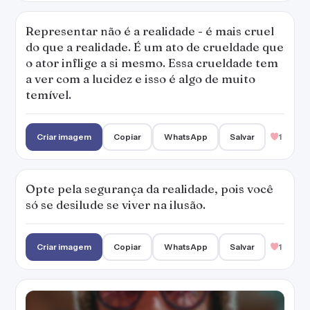
Representar não é a realidade - é mais cruel
do que a realidade. É um ato de crueldade que
o ator inflige a si mesmo. Essa crueldade tem
a ver com a lucidez e isso é algo de muito
temível.
Criar imagem
Copiar
WhatsApp
Salvar
1
Opte pela segurança da realidade, pois você
só se desilude se viver na ilusão.
Criar imagem
Copiar
WhatsApp
Salvar
1