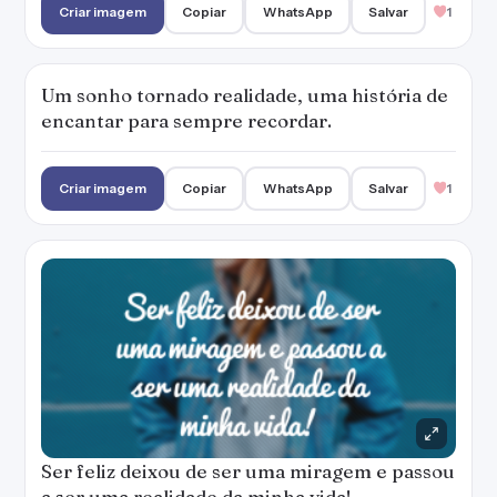
Criar imagem
Copiar
WhatsApp
Salvar
1
Um sonho tornado realidade, uma história de
encantar para sempre recordar.
Criar imagem
Copiar
WhatsApp
Salvar
1
Ser feliz deixou de ser uma miragem e passou
a ser uma realidade da minha vida!