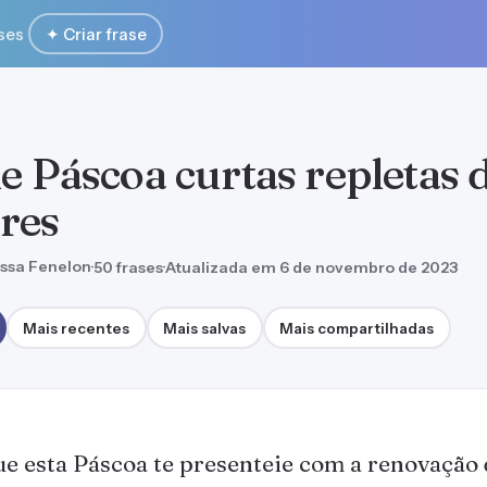
ses
✦ Criar frase
e Páscoa curtas repletas 
res
ssa Fenelon
·
50 frases
·
Atualizada em 6 de novembro de 2023
Mais recentes
Mais salvas
Mais compartilhadas
e esta Páscoa te presenteie com a renovação 