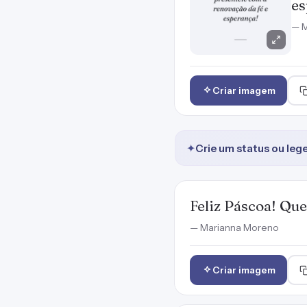
es
— M
Criar imagem
✦
Crie um status ou leg
Feliz Páscoa! Que
— Marianna Moreno
Criar imagem