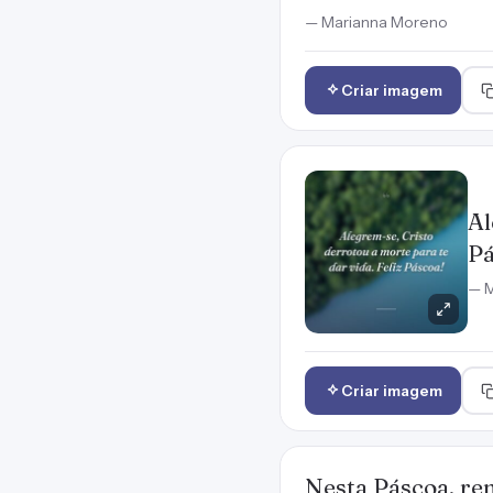
— Marianna Moreno
Criar imagem
Al
Pá
— M
Criar imagem
Nesta Páscoa, re