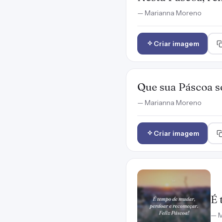
— Marianna Moreno
Criar imagem
Que sua Páscoa s
— Marianna Moreno
Criar imagem
É 
— M