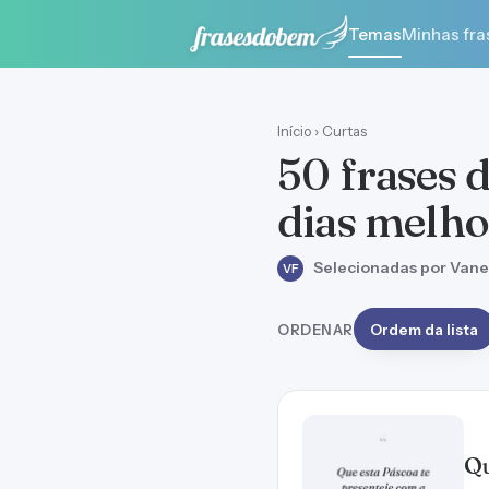
Temas
Minhas fra
Início
›
Curtas
50 frases d
dias melho
Selecionadas por Vane
VF
ORDENAR
Ordem da lista
Qu