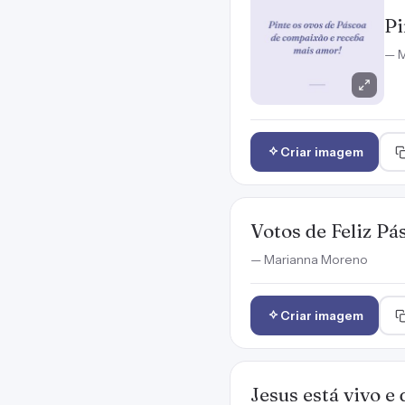
Pi
— M
Criar imagem
Votos de Feliz Pá
— Marianna Moreno
Criar imagem
Jesus está vivo e 