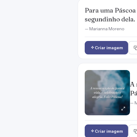
Para uma Páscoa 
segundinho dela.
— Marianna Moreno
Criar imagem
A 
Pá
— M
Criar imagem