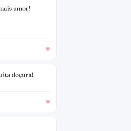
 mais amor!
uita doçura!