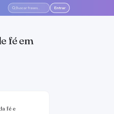
Entrar
Buscar frases
de fé em
da fé e