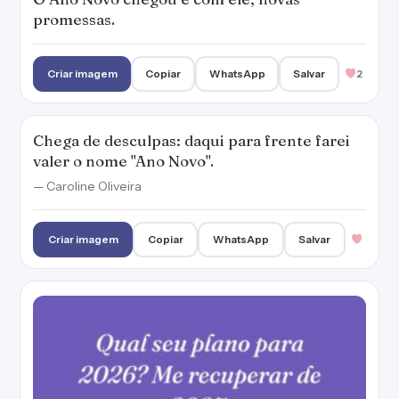
promessas.
Criar imagem
Copiar
WhatsApp
Salvar
2
Chega de desculpas: daqui para frente farei
valer o nome "Ano Novo".
— Caroline Oliveira
Criar imagem
Copiar
WhatsApp
Salvar