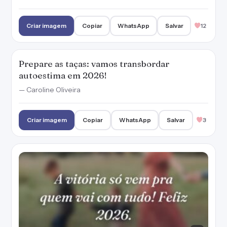
Criar imagem
Copiar
WhatsApp
Salvar
12
Prepare as taças: vamos transbordar
autoestima em 2026!
— Caroline Oliveira
Criar imagem
Copiar
WhatsApp
Salvar
3