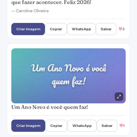
que fazer acontecer. Feliz 2026!
— Caroline Oliveira
Criar imagem
Copiar
WhatsApp
Salvar
3
Um Ano Novo é você quem faz!
Criar imagem
Copiar
WhatsApp
Salvar
1