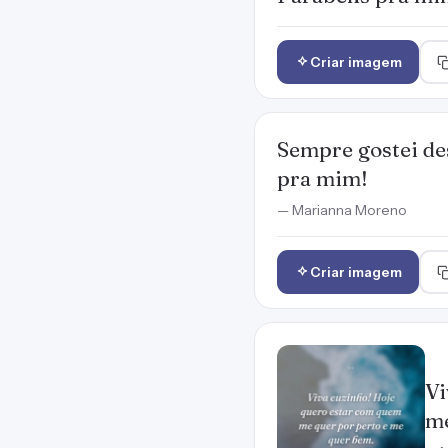
Criar imagem
Sempre gostei de
pra mim!
— Marianna Moreno
Criar imagem
Vi
me