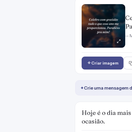
Ce
Pa
— M
Criar imagem
✦
Crie uma mensagem de
Hoje é o dia mai
ocasião.