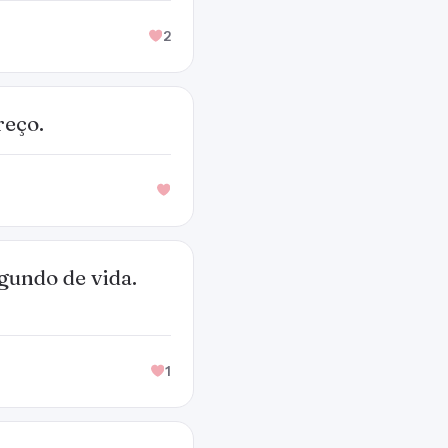
2
reço.
gundo de vida.
1