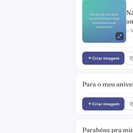
Nã
an
— M
Criar imagem
Para o meu aniver
Criar imagem
Parabéns pra mim