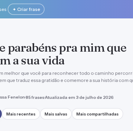
ses
✦ Criar frase
de parabéns pra mim que
 a sua vida
ém melhor que você para reconhecer todo o caminho percorr
gem que traduz essa gratidão e comemore a sua história com 
ssa Fenelon
·
85 frases
·
Atualizada em 3 de julho de 2026
Mais recentes
Mais salvas
Mais compartilhadas