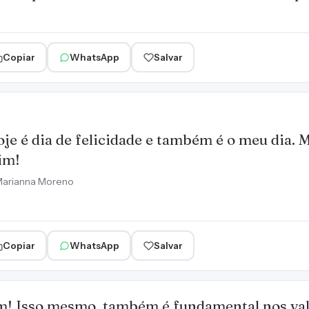
Copiar
WhatsApp
Salvar
je é dia de felicidade e também é o meu dia.
im!
arianna Moreno
Copiar
WhatsApp
Salvar
! Isso mesmo, também é fundamental nos va