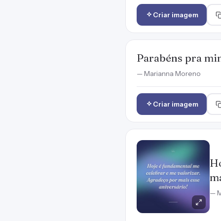
Criar imagem
Parabéns pra mim
— Marianna Moreno
Criar imagem
Ho
ma
— M