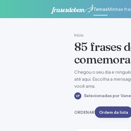
Temas
Minhas fra
Início
85 frases 
comemoram
Chegou o seu dia e ningu
até aqui. Escolha a mensa
você ama.
Selecionadas por Vane
VF
ORDENAR
Ordem da lista