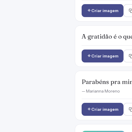
Criar imagem
A gratidão é o q
Criar imagem
Parabéns pra mim!
— Marianna Moreno
Criar imagem