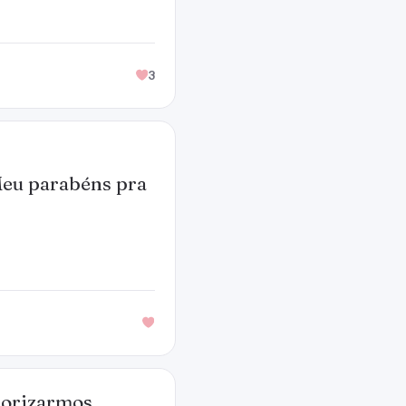
3
 Meu parabéns pra
lorizarmos.