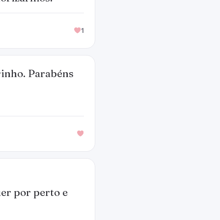
1
rinho. Parabéns
er por perto e