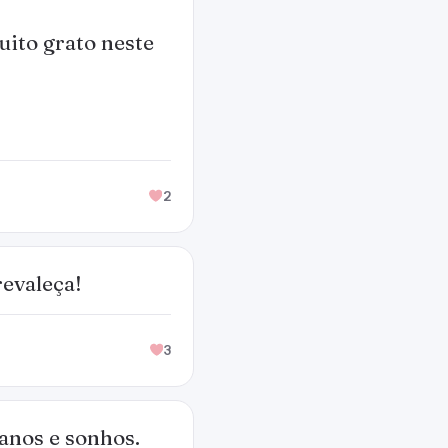
muito grato neste
2
revaleça!
3
anos e sonhos.