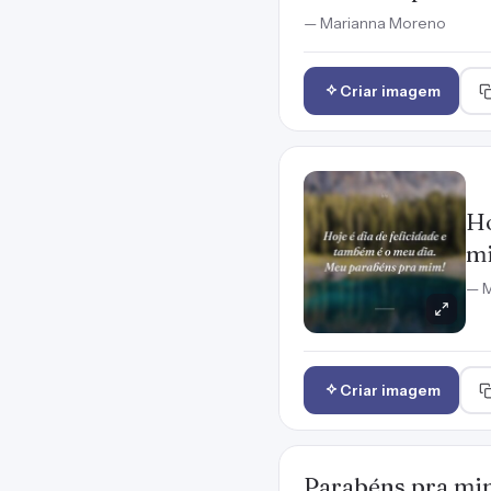
— Marianna Moreno
Criar imagem
Ho
m
— M
Criar imagem
Parabéns pra mim