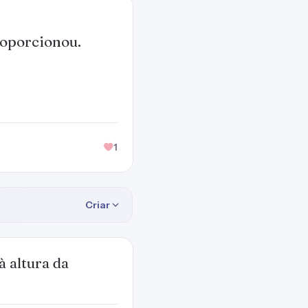
roporcionou.
1
Criar
 altura da