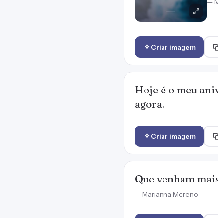
— M
Criar imagem
Hoje é o meu ani
agora.
Criar imagem
Que venham mais 
— Marianna Moreno