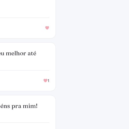
eu melhor até
1
béns pra mim!