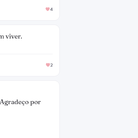
4
 viver.
2
 Agradeço por