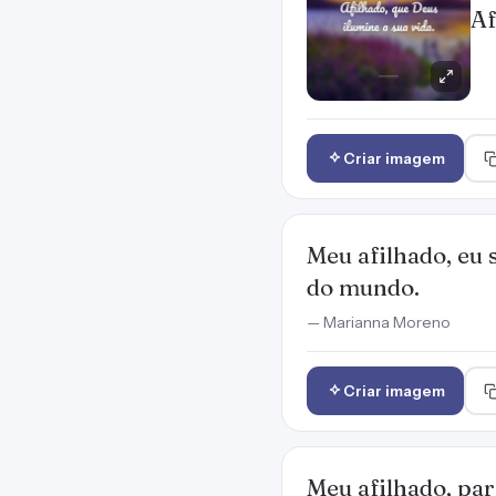
Af
Criar imagem
Meu afilhado, eu 
do mundo.
— Marianna Moreno
Criar imagem
Meu afilhado, par