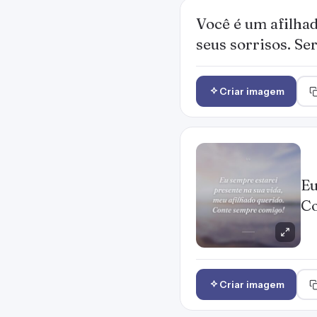
Você é um afilha
seus sorrisos. Se
Criar imagem
Eu
Co
Criar imagem