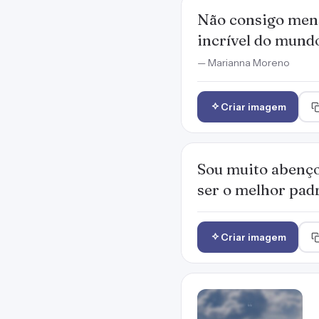
Não consigo mens
incrível do mund
— Marianna Moreno
Criar imagem
Sou muito abenço
ser o melhor pad
Criar imagem