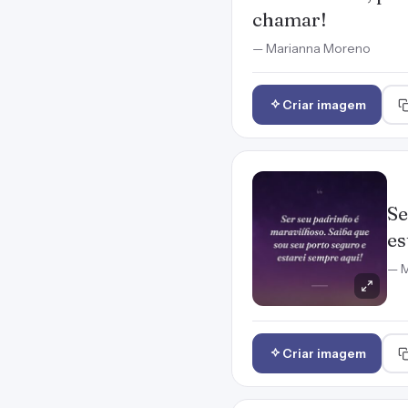
chamar!
— Marianna Moreno
Criar imagem
Se
es
— M
Criar imagem