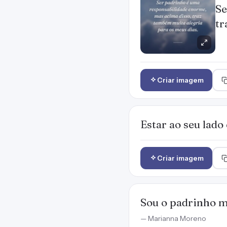
Se
tr
Criar imagem
Estar ao seu lad
Criar imagem
Sou o padrinho m
— Marianna Moreno