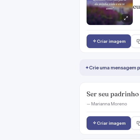
eu
Criar imagem
✦
Crie uma mensagem pr
Ser seu padrinho
— Marianna Moreno
Criar imagem