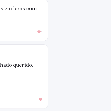
ins em bons com
1
lhado querido.