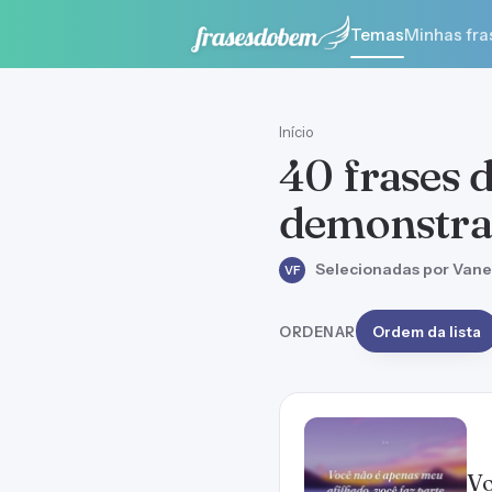
Temas
Minhas fra
Início
40 frases 
demonstra
Selecionadas por Vane
VF
ORDENAR
Ordem da lista
Vo