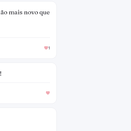
tão mais novo que
1
!