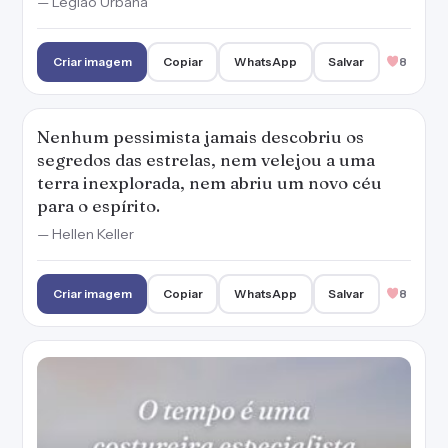
— Legião Urbana
Criar imagem
Copiar
WhatsApp
Salvar
8
Nenhum pessimista jamais descobriu os
segredos das estrelas, nem velejou a uma
terra inexplorada, nem abriu um novo céu
para o espírito.
— Hellen Keller
Criar imagem
Copiar
WhatsApp
Salvar
8