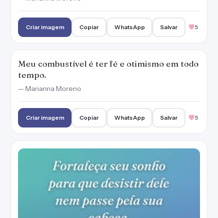
Criar imagem
Copiar
WhatsApp
Salvar
5
Meu combustível é ter fé e otimismo em todo
tempo.
— Marianna Moreno
Criar imagem
Copiar
WhatsApp
Salvar
5