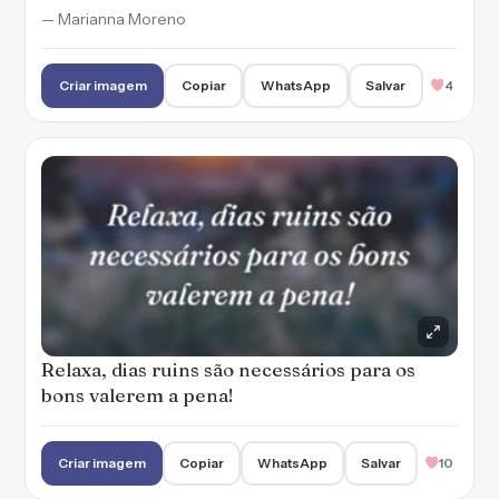
— Marianna Moreno
Criar imagem
Copiar
WhatsApp
Salvar
4
Relaxa, dias ruins são necessários para os
bons valerem a pena!
Criar imagem
Copiar
WhatsApp
Salvar
10