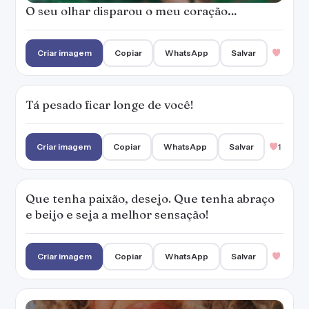
O seu olhar disparou o meu coração…
Criar imagem
Copiar
WhatsApp
Salvar
Tá pesado ficar longe de você!
Criar imagem
Copiar
WhatsApp
Salvar
1
Que tenha paixão, desejo. Que tenha abraço
e beijo e seja a melhor sensação!
Criar imagem
Copiar
WhatsApp
Salvar