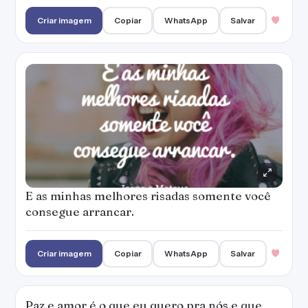
Criar imagem
Copiar
WhatsApp
Salvar
E as minhas melhores risadas somente você
consegue arrancar.
Criar imagem
Copiar
WhatsApp
Salvar
Paz e amor é o que eu quero pra nós e que