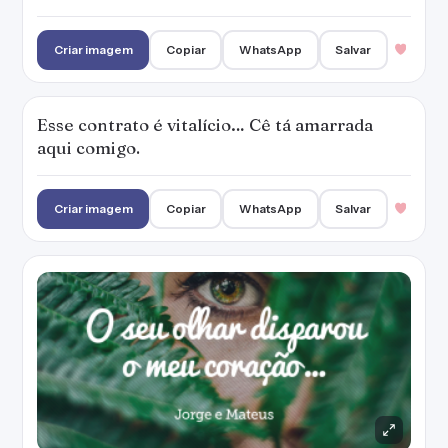
Criar imagem
Copiar
WhatsApp
Salvar
Esse contrato é vitalício… Cê tá amarrada
aqui comigo.
Criar imagem
Copiar
WhatsApp
Salvar