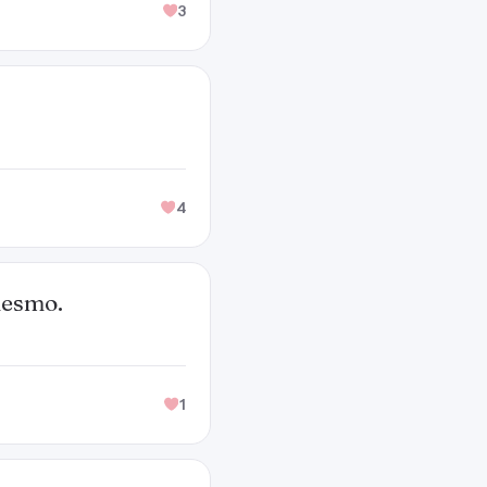
3
4
mesmo.
1