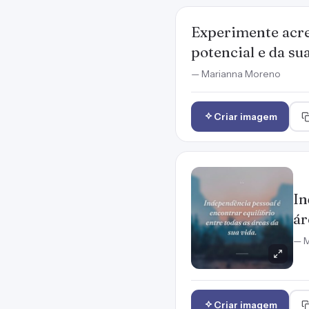
Experimente acre
potencial e da su
— Marianna Moreno
Criar imagem
In
ár
— M
Criar imagem