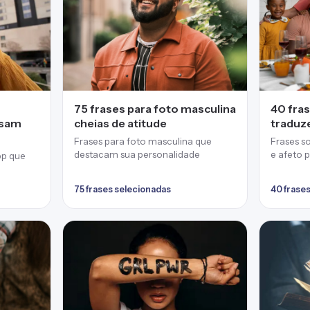
75 frases para foto masculina
40 fras
ssam
cheias de atitude
traduz
Frases para foto masculina que
Frases so
destacam sua personalidade
e afeto 
pp que
ama
75 frases selecionadas
40 frase