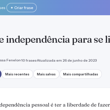
ses
✦ Criar frase
e independência para se l
ssa Fenelon
·
10 frases
·
Atualizada em 26 de junho de 2023
Mais recentes
Mais salvas
Mais compartilhadas
dependência pessoal é ter a liberdade de faze