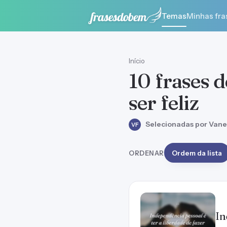
Temas
Minhas fra
Início
10 frases d
ser feliz
Selecionadas por Vane
VF
ORDENAR
Ordem da lista
In