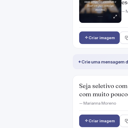
es
— M
Criar imagem
✦
Crie uma mensagem de
Seja seletivo co
com muito pouco 
— Marianna Moreno
Criar imagem