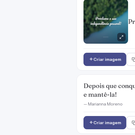
Pr
Criar imagem
Depois que conqu
e mantê-la!
— Marianna Moreno
Criar imagem