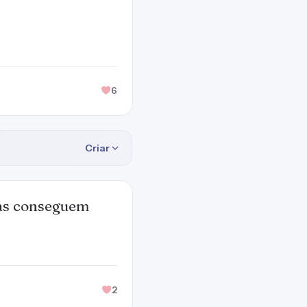
6
Criar
oas conseguem
2