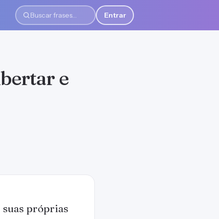
Entrar
Buscar frases
ibertar e
r suas próprias