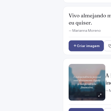
Vivo almejando m
eu quiser.
— Marianna Moreno
Criar imagem
A 
in
— M