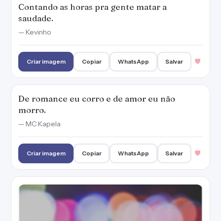
Contando as horas pra gente matar a
saudade.
— Kevinho
Criar imagem
Copiar
WhatsApp
Salvar
De romance eu corro e de amor eu não
morro.
— MC Kapela
Criar imagem
Copiar
WhatsApp
Salvar