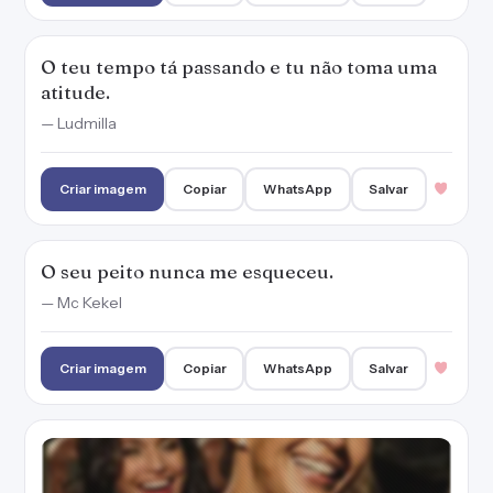
O teu tempo tá passando e tu não toma uma
atitude.
— Ludmilla
Criar imagem
Copiar
WhatsApp
Salvar
O seu peito nunca me esqueceu.
— Mc Kekel
Criar imagem
Copiar
WhatsApp
Salvar