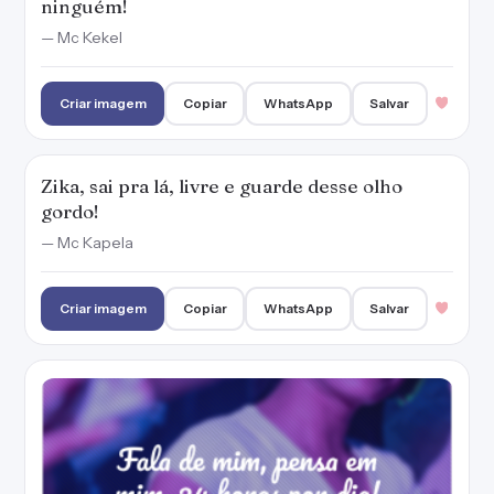
ninguém!
— Mc Kekel
Criar imagem
Copiar
WhatsApp
Salvar
Zika, sai pra lá, livre e guarde desse olho
gordo!
— Mc Kapela
Criar imagem
Copiar
WhatsApp
Salvar