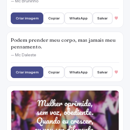
— Mc Bruninho
Criar imagem
Copiar
WhatsApp
Salvar
Podem prender meu corpo, mas jamais meu
pensamento.
— Mc Daleste
Criar imagem
Copiar
WhatsApp
Salvar