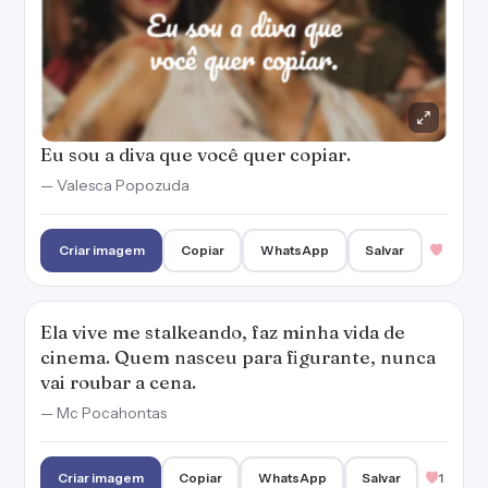
Eu sou a diva que você quer copiar.
— Valesca Popozuda
Criar imagem
Copiar
WhatsApp
Salvar
Ela vive me stalkeando, faz minha vida de
cinema. Quem nasceu para figurante, nunca
vai roubar a cena.
— Mc Pocahontas
Criar imagem
Copiar
WhatsApp
Salvar
1