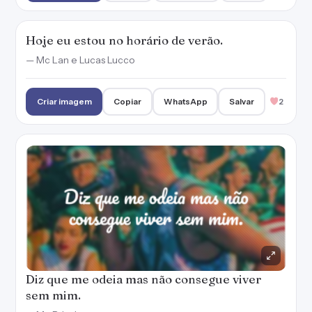
Hoje eu estou no horário de verão.
— Mc Lan e Lucas Lucco
Criar imagem
Copiar
WhatsApp
Salvar
2
Diz que me odeia mas não consegue viver
sem mim.