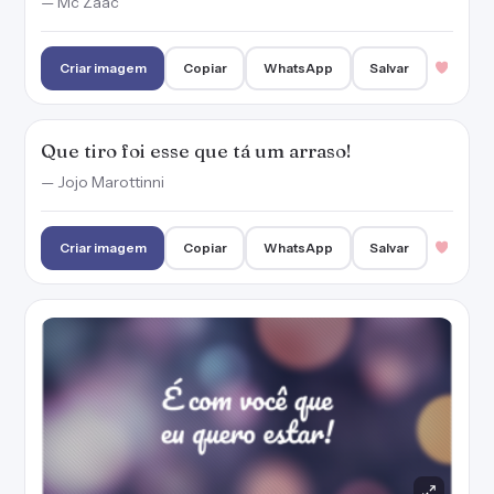
— Mc Zaac
Criar imagem
Copiar
WhatsApp
Salvar
Que tiro foi esse que tá um arraso!
— Jojo Marottinni
Criar imagem
Copiar
WhatsApp
Salvar