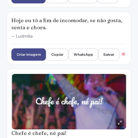
Hoje eu tô a fim de incomodar, se não gosta,
senta e chora.
— Ludmilla
Criar imagem
Copiar
WhatsApp
Salvar
Chefe é chefe, né pai!