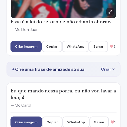
Essa é a lei do retorno e não adianta chorar.
— Mc Don Juan
Criar imagem
Copiar
WhatsApp
Salvar
2
✦
Crie uma frase de amizade só sua
Criar
Eu que mando nessa porra, eu não vou lavar a
louça!
— Mc Carol
Criar imagem
Copiar
WhatsApp
Salvar
1