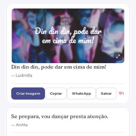
Din din din, pode dar em cima de mim!
— Ludmilla
Criar imagem
Copiar
WhatsApp
Salvar
1
Se prepara, vou dançar presta atenção.
— Anitta