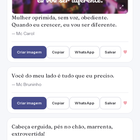
Mulher oprimida, sem voz, obediente.
Quando eu crescer, eu vou ser diferente.
— Mc Carol
Criar imagem
Copiar
WhatsApp
Salvar
Você do meu lado é tudo que eu preciso.
— Mc Bruninho
Criar imagem
Copiar
WhatsApp
Salvar
Cabeça erguida, pés no chão, marrenta,
extrovertida!