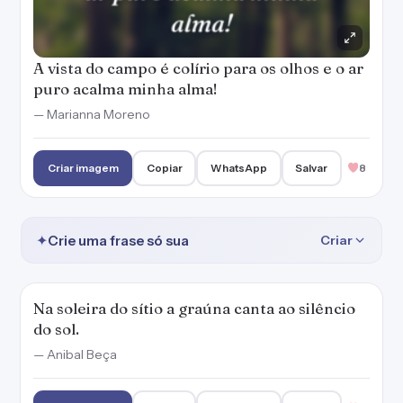
A vista do campo é colírio para os olhos e o ar
puro acalma minha alma!
— Marianna Moreno
Criar imagem
Copiar
WhatsApp
Salvar
8
✦
Crie uma frase só sua
Criar
Na soleira do sítio a graúna canta ao silêncio
do sol.
— Anibal Beça