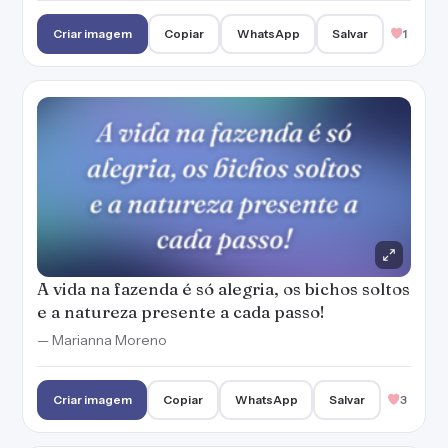
Criar imagem
Copiar
WhatsApp
Salvar
1
A vida na fazenda é só alegria, os bichos soltos
e a natureza presente a cada passo!
— Marianna Moreno
Criar imagem
Copiar
WhatsApp
Salvar
3