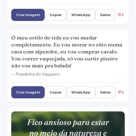
Criar imagem
Copiar
WhatsApp
Salvar
2
O meu estilo de vida eu vou mudar
completamente. Eu vou morar no sítio numa
casa com alpendre, eu vou comprar cavalo.
Vou correr vaquejada, só vou curtir piseiro
não vou mais pra balada!
— Pisadinha do Vaqueiro
Criar imagem
Copiar
WhatsApp
Salvar
3