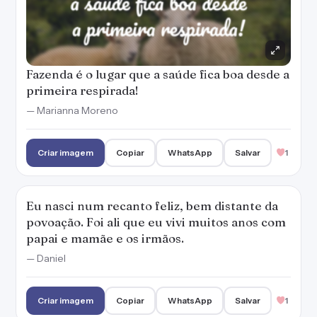
Fazenda é o lugar que a saúde fica boa desde a
primeira respirada!
— Marianna Moreno
Criar imagem
Copiar
WhatsApp
Salvar
1
Eu nasci num recanto feliz, bem distante da
povoação. Foi ali que eu vivi muitos anos com
papai e mamãe e os irmãos.
— Daniel
Criar imagem
Copiar
WhatsApp
Salvar
1