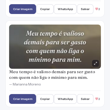
Criar imagem
Copiar
WhatsApp
Salvar
2
Meu tempo é valioso demais para ser gasto
com quem não liga o mínimo para mim.
— Marianna Moreno
Criar imagem
Copiar
WhatsApp
Salvar
2