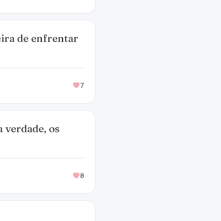
ira de enfrentar
7
a verdade, os
8