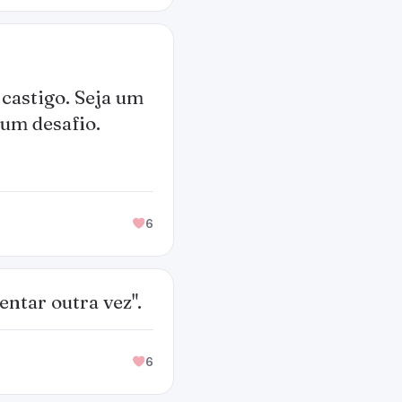
castigo. Seja um
 um desafio.
6
entar outra vez".
6