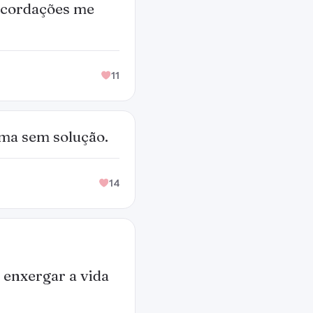
recordações me
11
ema sem solução.
14
a enxergar a vida