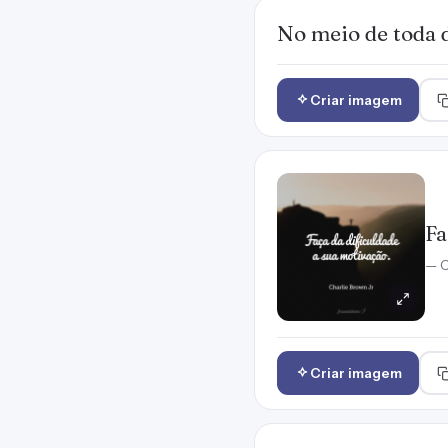
No meio de toda d
Criar imagem
Fa
— C
Criar imagem