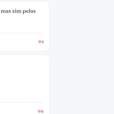
 mas sim pelas
3
6