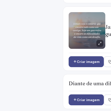
Ja
gu
Criar imagem
Diante de uma dif
Criar imagem