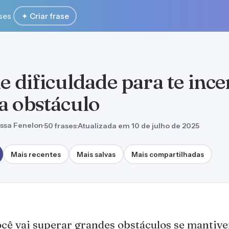
ses
✦ Criar frase
e dificuldade para te ince
a obstáculo
ssa Fenelon
·
50 frases
·
Atualizada em 10 de julho de 2025
Mais recentes
Mais salvas
Mais compartilhadas
cê vai superar grandes obstáculos se mantiver