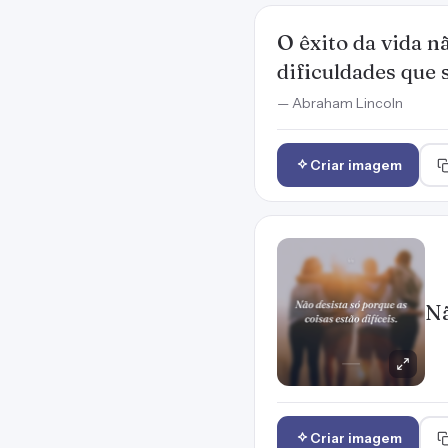
O êxito da vida 
dificuldades que
— Abraham Lincoln
Criar imagem
Nã
Criar imagem