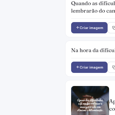
Quando as dificul
lembrarão do cam
Criar imagem
Na hora da dificu
Criar imagem
Ap
co