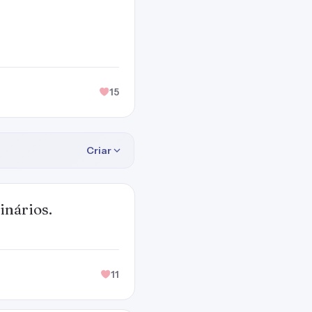
15
Criar
inários.
11