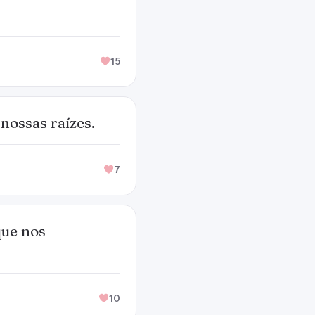
15
nossas raízes.
7
que nos
10