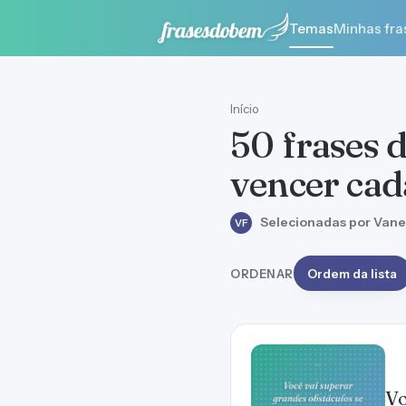
Temas
Minhas fra
Início
50 frases d
vencer cad
Selecionadas por Vane
VF
ORDENAR
Ordem da lista
Vo