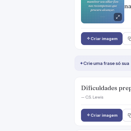
na
Criar imagem
✦
Crie uma frase só sua
Dificuldades pre
— C.S. Lewis
Criar imagem