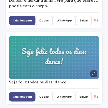
Dançar é deixar a alma livre para que escreva
poesia com o corpo.
Criar imagem
Copiar
WhatsApp
Salvar
2
Seja feliz todos os dias: dance!
Criar imagem
Copiar
WhatsApp
Salvar
5