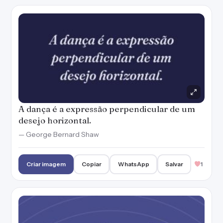
A dança é a expressão perpendicular de um
desejo horizontal.
— George Bernard Shaw
Criar imagem
Copiar
WhatsApp
Salvar
1