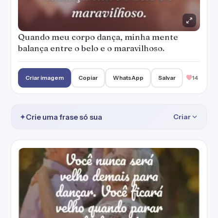
Quando meu corpo dança, minha mente
balança entre o belo e o maravilhoso.
Criar imagem
Copiar
WhatsApp
Salvar
14
✦
Crie uma frase só sua
Criar